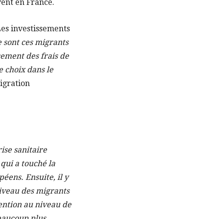
vent en France.
es investissements
 sont ces migrants
cement des frais de
e choix dans le
igration
rise sanitaire
qui a touché la
éens. Ensuite, il y
niveau des migrants
vention au niveau de
beaucoup plus