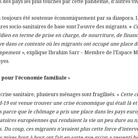
’un des pays les plus touchés par cette pandémie, d’autres vi
a toujours été soutenue économiquement par sa diaspora. L
ures socio-sanitaires de base sont l’œuvre des migrants.
«
Ce
idien en terme de prise en charge, de nourriture, de finan
ve dans ce contexte où les migrants ont occupé une place d
oppement »,
explique Ibrahim Sarr – Membre de l’Espace M
yes.
pour l’économie familiale
»
crise sanitaire, plusieurs ménages sont fragilisés. «
Cette c
19 est venue trouver une crise économique qui était là et 
 parce que le chômage a pris une place dans les pays europ
ratoires européennes qui rendaient la vie un peu dure au 
as. Du coup, ces migrants n’avaient plus cette force d’inter
s mises bout à bout ont fait en sorte que qu’on a ressenti 