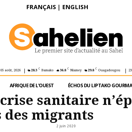
FRANÇAIS
|
ENGLISH
|
|
C
C
C
 05 août, 2026
28.3
Bamako
36.8
Niamey
29.8
Ouagadougou
23
AFRIQUE DE L’OUEST
ÉCHOS DU LIPTAKO GOURM
 crise sanitaire n’é
s des migrants
2 juin 2020