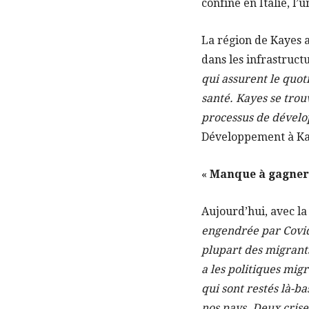
confiné en Italie, l
La région de Kayes 
dans les infrastruct
qui assurent le quot
santé. Kayes se trou
processus de dével
Développement à Ka
«
Manque à gagner 
Aujourd’hui, avec la 
engendrée par Covid-
plupart des migrants
a les politiques mig
qui sont restés là-b
nos pays. Deux crise