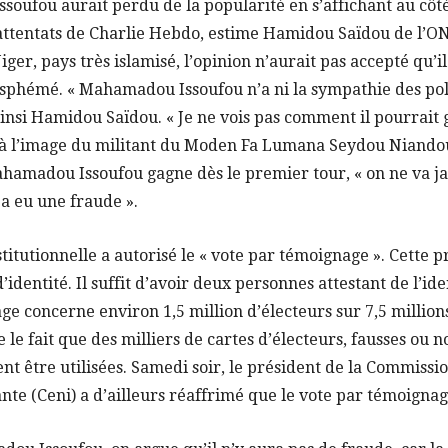
oufou aurait perdu de la popularité en s’affichant au côt
 attentats de Charlie Hebdo, estime Hamidou Saïdou de l’O
iger, pays très islamisé, l’opinion n’aurait pas accepté qu’i
asphémé. « Mahamadou Issoufou n’a ni la sympathie des poli
ainsi Hamidou Saïdou. « Je ne vois pas comment il pourrai
n, à l’image du militant du Moden Fa Lumana Seydou Niand
ahamadou Issoufou gagne dès le premier tour, « on ne va ja
 a eu une fraude ».
titutionnelle a autorisé le « vote par témoignage ». Cette
’identité. Il suffit d’avoir deux personnes attestant de l’ide
ge concerne environ 1,5 million d’électeurs sur 7,5 millions 
le fait que des milliers de cartes d’électeurs, fausses ou n
ent être utilisées. Samedi soir, le président de la Commissi
te (Ceni) a d’ailleurs réaffrimé que le vote par témoignage