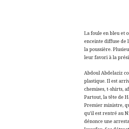
La foule en bleu et 
enceinte diffuse de 
la poussière. Plusie
leur favori à la pré
Abdoul Abdelaziz con
plastique. Il est ar
chemises, t-shirts, a
Partout, la tête de 
Premier ministre, q
qu’il est rentré au 
dénonce une arresta