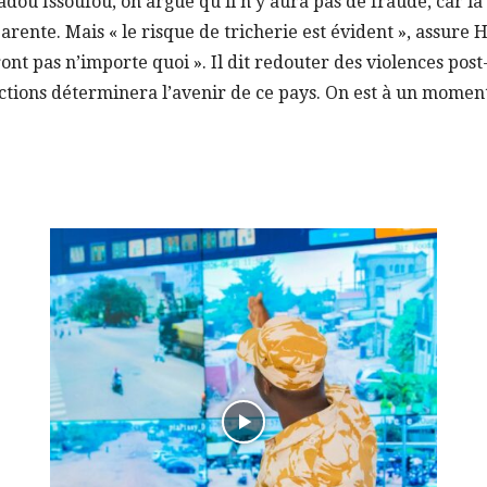
u Issoufou, on argue qu’il n’y aura pas de fraude, car l
parente. Mais « le risque de tricherie est évident », assure
ont pas n’importe quoi ». Il dit redouter des violences post-
lections déterminera l’avenir de ce pays. On est à un moment 