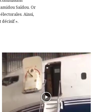
a commission
 Hamidou Saïdou. Or
électorales. Ainsi,
décisif ».