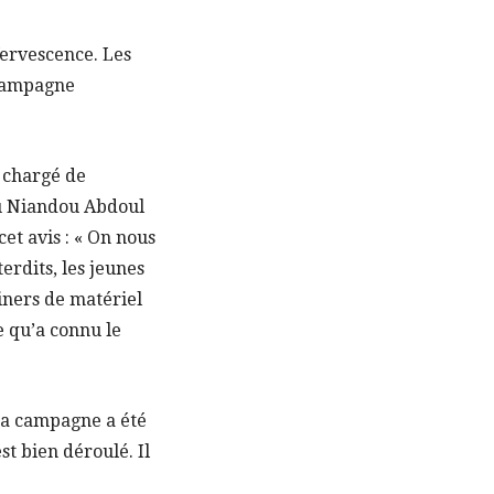
fervescence. Les
 campagne
 chargé de
u Niandou Abdoul
et avis : « On nous
rdits, les jeunes
ainers de matériel
e qu’a connu le
 La campagne a été
st bien déroulé. Il