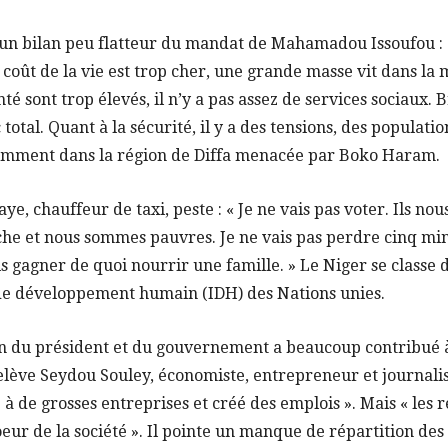
un bilan peu flatteur du mandat de Mahamadou Issoufou : « 
coût de la vie est trop cher, une grande masse vit dans la m
té sont trop élevés, il n’y a pas assez de services sociaux. B
c total. Quant à la sécurité, il y a des tensions, des populati
otamment dans la région de Diffa menacée par Boko Haram.
ye, chauffeur de taxi, peste : « Je ne vais pas voter. Ils nou
iche et nous sommes pauvres. Je ne vais pas perdre cinq m
is gagner de quoi nourrir une famille. » Le Niger se classe 
e de développement humain (IDH) des Nations unies.
on du président et du gouvernement a beaucoup contribué 
 relève Seydou Souley, économiste, entrepreneur et journal
 à de grosses entreprises et créé des emplois ». Mais « les
oeur de la société ». Il pointe un manque de répartition des