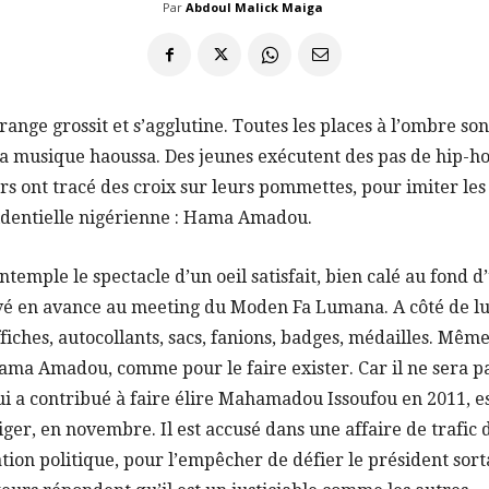
Par
Abdoul Malick Maiga
orange grossit et s’agglutine. Toutes les places à l’ombre s
la musique haoussa. Des jeunes exécutent des pas de hip-ho
urs ont tracé des croix sur leurs pommettes, pour imiter les 
sidentielle nigérienne : Hama Amadou.
temple le spectacle d’un oeil satisfait, bien calé au fond d
rivé en avance au meeting du Moden Fa Lumana. A côté de lui
ffiches, autocollants, sacs, fanions, badges, médailles. Mêm
Hama Amadou, comme pour le faire exister. Car il ne sera pa
ui a contribué à faire élire Mahamadou Issoufou en 2011, e
Niger, en novembre. Il est accusé dans une affaire de trafic 
tion politique, pour l’empêcher de défier le président so