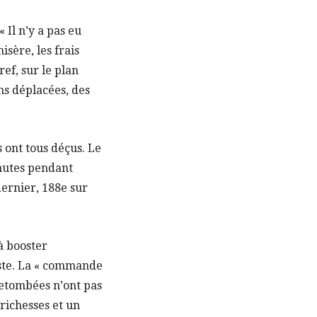
Il n’y a pas eu
isère, les frais
ref, sur le plan
ons déplacées, des
s ont tous déçus. Le
inutes pendant
dernier, 188e sur
à booster
iste. La « commande
 retombées n’ont pas
 richesses et un