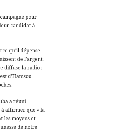
t campagne pour
 leur candidat à
rce qu’il dépense
rnissent de l’argent.
 diffuse la radio :
n est d’Hamsou
oches.
ouba a réuni
 à affirmer que « la
nt les moyens et
jeunesse de notre