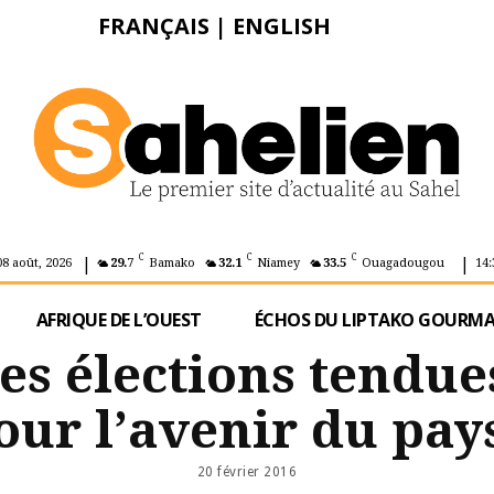
FRANÇAIS
|
ENGLISH
|
|
C
C
C
08 août, 2026
29.7
Bamako
32.1
Niamey
33.5
Ouagadougou
14:
AFRIQUE DE L’OUEST
ÉCHOS DU LIPTAKO GOURM
es élections tendue
our l’avenir du pay
20 février 2016