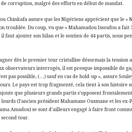
de corruption, malgré des efforts en début de mandat.
 Chinkafa assure que les Nigériens apprécient que le « Ni
ion troublée. Du coup, vu que « Mahamadou Issoufou a fait
il faut ajouter son bilan et le soutien de 44 partis, nous p
gner dès le premier tour cristallise désormais la tension a
x observateurs interrogés, il est presque impossible de ga
est pas possible, (…) sauf en cas de hold-up », assure Soule
tours. Le pays est trop fragmenté, cela tient à son histoire 
s’ajoute que plusieurs grands partis s’opposent frontalem
ds lourds (l’ancien président Mahamane Ousmane et les ex-
ma Amadou) se sont d’ailleurs engagé à faire front commu
 second tour.