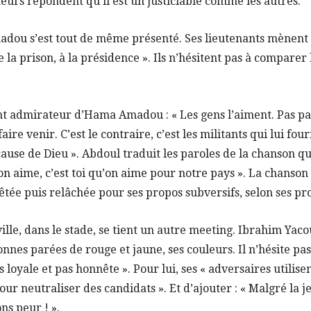
teurs répondent qu’il est un justiciable comme les autres.
adou s’est tout de même présenté. Ses lieutenants mènen
De la prison, à la présidence ». Ils n’hésitent pas à comparer
nt admirateur d’Hama Amadou : « Les gens l’aiment. Pas pa
aire venir. C’est le contraire, c’est les militants qui lui fou
ause de Dieu ». Abdoul traduit les paroles de la chanson que
’on aime, c’est toi qu’on aime pour notre pays ». La chanso
rêtée puis relâchée pour ses propos subversifs, selon ses pr
ville, dans le stade, se tient un autre meeting. Ibrahim Yac
nnes parées de rouge et jaune, ses couleurs. Il n’hésite pas
 loyale et pas honnête ». Pour lui, ses « adversaires utilise
pour neutraliser des candidats ». Et d’ajouter : « Malgré la 
ons peur ! ».