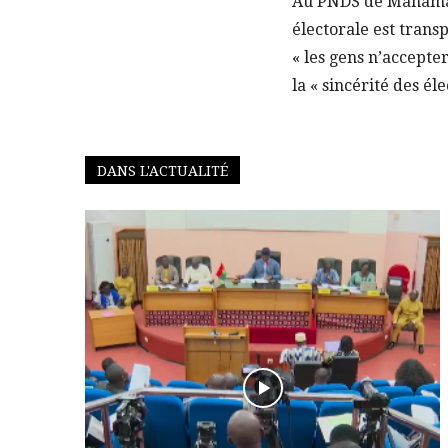
Au PNDS de Mahamado
électorale est trans
« les gens n’accepter
la « sincérité des é
DANS L'ACTUALITÉ