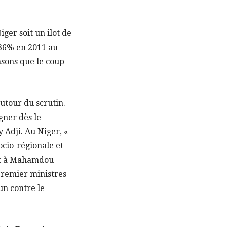
ger soit un ilot de
 36% en 2011 au
ensons que le coup
utour du scrutin.
gner dès le
y Adji. Au Niger, «
socio-régionale et
ent à Mahamdou
Premier ministres
n contre le