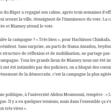
le du Niger a regagné son calme, après trois semaines d’ef
 qui ornent la ville, témoignent de l’imminence du vote. La
êtée et Niamey attend le vote.
lée la campagne ? « Très bien », pour Hachimou Chinkafa,
résident. Sans surprise, au parti de Hama Amadou, Seydo
e structure de réflexion et de mobilisation, ne partage pas c
ampagne. Tous les grands lieux de Niamey nous ont été inte
i ont été intimidés par des policiers, on a bloqué des cont
avènement de la démocratie, c’est la campagne la plus agité
gue politique, à l’université Abdou Moumouni, tempère : «
ue. Il y a eu quelques tensions, mais dans l’ensemble ça s’e
on très vives ».