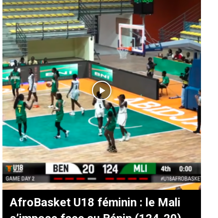
AfroBasket U18 féminin : le Mali