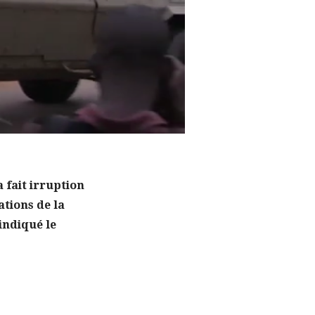
 fait irruption
ations de la
 indiqué le