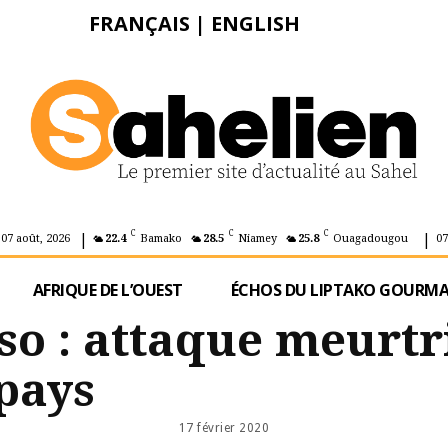
FRANÇAIS
|
ENGLISH
|
|
C
C
C
 07 août, 2026
22.4
Bamako
28.5
Niamey
25.8
Ouagadougou
07
AFRIQUE DE L’OUEST
ÉCHOS DU LIPTAKO GOURM
so : attaque meurtr
pays
17 février 2020