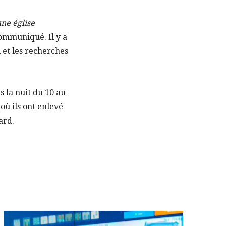
une église
communiqué. Il y a
i et les recherches
 la nuit du 10 au
où ils ont enlevé
ard.