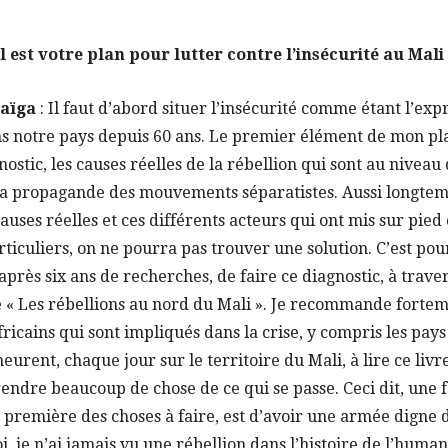
 est votre plan pour lutter contre l’insécurité au Mali
Maïga
: Il faut d’abord situer l’insécurité comme étant l’exp
ns notre pays depuis 60 ans. Le premier élément de mon pla
stic, les causes réelles de la rébellion qui sont au niveau 
a propagande des mouvements séparatistes. Aussi longtem
causes réelles et ces différents acteurs qui ont mis sur pied
rticuliers, on ne pourra pas trouver une solution. C’est po
après six ans de recherches, de faire ce diagnostic, à trave
é « Les rébellions au nord du Mali ». Je recommande fortem
fricains qui sont impliqués dans la crise, y compris les pays
urent, chaque jour sur le territoire du Mali, à lire ce livre
dre beaucoup de chose de ce qui se passe. Ceci dit, une f
 la première des choses à faire, est d’avoir une armée digne
 je n’ai jamais vu une rébellion dans l’histoire de l’humani