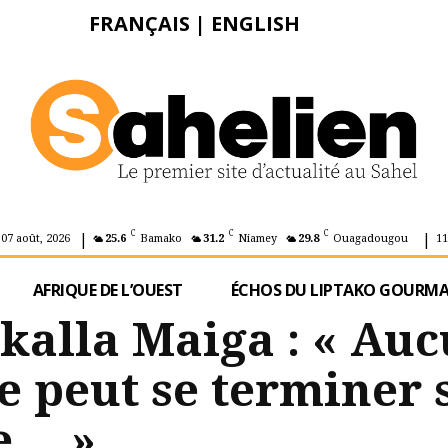
FRANÇAIS
|
ENGLISH
|
|
C
C
C
 07 août, 2026
25.6
Bamako
31.2
Niamey
29.8
Ouagadougou
11
AFRIQUE DE L’OUEST
ÉCHOS DU LIPTAKO GOURM
kalla Maiga : « Au
e peut se terminer 
e… »