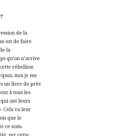
 ?
ression de la
n est de faire
de la
ps qu’on n’arrive
 cette rébellion
urquoi, moi je me
rs un livre de près
ent à tous les
 qui ont leurs
. Cela va leur
ois que le
 de ce nom.
té, sur cette