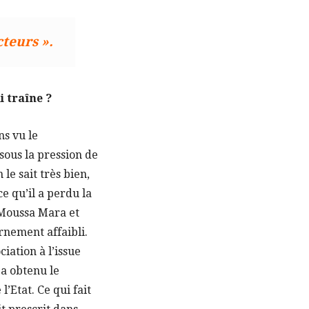
cteurs ».
 traîne ?
ns vu le
sous la pression de
le sait très bien,
ce qu’il a perdu la
 Moussa Mara et
rnement affaibli.
iation à l’issue
 a obtenu le
l’Etat. Ce qui fait