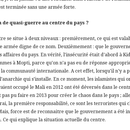
’est terminée sans une armée forte.
on de quasi-guerre au centre du pays ?
e se situe à deux niveaux : premièrement, ce qui est valab
 une armée digne de ce nom. Deuxièmement : que le gouver
affaires du pays. En vérité, l’insécurité était d’abord à Kid
mmes à Mopti, parce qu’on n’a pas eu de réponse approprié
 communauté internationale. A cet effet, lorsqu’il n’y a pas
 l’anarchie qui s’installe. En ce moment, les islamistes qui 
vaient occupé le Mali en 2012 ont été déversés dans le centr
nt pas pu faire en 2013 pour créer le chaos dans le pays ; al
vrai, la première responsabilité, ce sont les terroristes qui
 Mais, force est de reconnaitre que le gouvernement a été 
n. Ce qui explique la situation actuelle du centre.