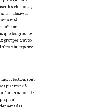
t prescrit dans
er les élections ;
tions inclusives.
communauté
 qu’ils se
is que les groupes
ux groupes d’auto-
i s’est s’interposée.
 mon élection, sont
pas pu entrer à
auté internationale
ppliquent
étiennent des