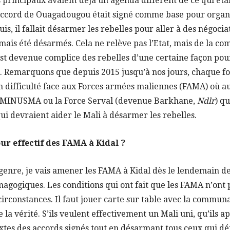
 principaux avaient déjà un agenda différent de ce qui étai
’accord de Ouagadougou était signé comme base pour organis
puis, il fallait désarmer les rebelles pour aller à des négocia
amais été désarmés. Cela ne relève pas l’Etat, mais de la 
est devenue complice des rebelles d’une certaine façon pour
 Remarquons que depuis 2015 jusqu’à nos jours, chaque fo
n difficulté face aux Forces armées maliennes (FAMA) où a
 la MINUSMA ou la Force Serval (devenue Barkhane,
Ndlr
) qu
qui devraient aider le Mali à désarmer les rebelles.
our effectif des FAMA à Kidal ?
genre, je vais amener les FAMA à Kidal dès le lendemain de
agogiques. Les conditions qui ont fait que les FAMA n’ont 
 circonstances. Il faut jouer carte sur table avec la commun
e la vérité. S’ils veulent effectivement un Mali uni, qu’ils a
xtes des accords signés tout en désarmant tous ceux qui d