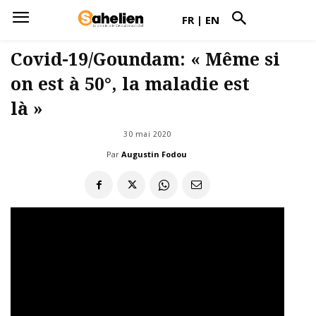
FR
|
EN
Covid-19/Goundam: « Même si
on est à 50°, la maladie est
là »
30 mai 2020
Par
Augustin Fodou