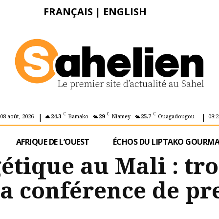
FRANÇAIS
|
ENGLISH
|
|
C
C
C
08 août, 2026
24.3
Bamako
29
Niamey
25.7
Ouagadougou
08:2
AFRIQUE DE L’OUEST
ÉCHOS DU LIPTAKO GOURM
étique au Mali : tro
la conférence de pr