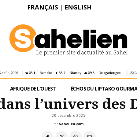
FRANÇAIS
|
ENGLISH
|
|
C
C
C
6 août, 2026
23.1
Bamako
33.7
Niamey
29.8
Ouagadougou
22:2
AFRIQUE DE L’OUEST
ÉCHOS DU LIPTAKO GOURM
 dans l’univers des
20 décembre 2025
Par
Sahelien.com