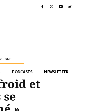
GMT
55
A
PODCASTS
NEWSLETTER
froid et
 se
hé »