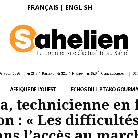
FRANÇAIS
|
ENGLISH
|
|
C
C
C
08 août, 2026
26.7
Bamako
32.5
Niamey
28.3
Ouagadougou
01:
AFRIQUE DE L’OUEST
ÉCHOS DU LIPTAKO GOURM
a, technicienne en 
n : « Les difficultés
ans l’accès au marc