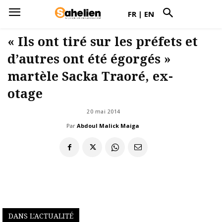
FR
|
EN
« Ils ont tiré sur les préfets et
d’autres ont été égorgés »
martèle Sacka Traoré, ex-
otage
20 mai 2014
Par
Abdoul Malick Maiga
DANS L'ACTUALITÉ