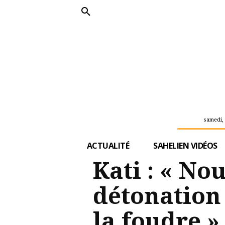
samedi, 
ACTUALITÉ
SAHELIEN VIDÉOS
Kati : « N
détonation 
la foudre »