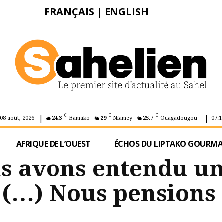
FRANÇAIS
|
ENGLISH
|
|
C
C
C
08 août, 2026
24.3
Bamako
29
Niamey
25.7
Ouagadougou
07:1
AFRIQUE DE L’OUEST
ÉCHOS DU LIPTAKO GOURM
ous avons entendu u
(…) Nous pensions 