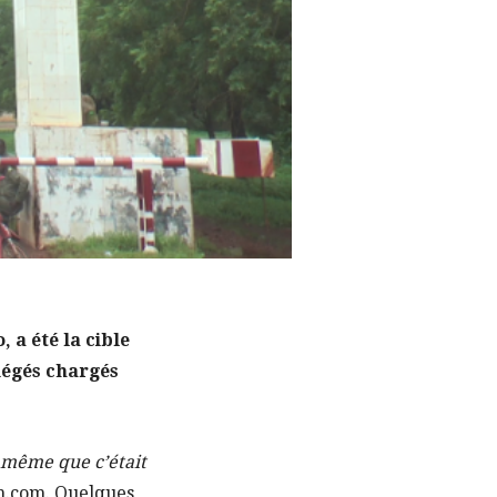
 a été la cible
piégés chargés
 même que c’était
ien.com. Quelques