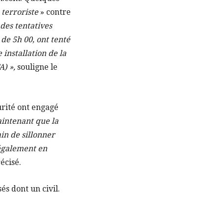
terroriste
» contre
des tentatives
de 5h 00, ont tenté
installation de la
A) »,
souligne le
urité ont engagé
aintenant que la
ain de sillonner
 également en
récisé.
és dont un civil.