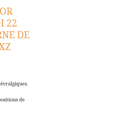
JOR
I 22
RNE DE
XZ
névralgiques.
ositions de