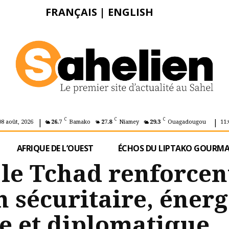
FRANÇAIS
|
ENGLISH
|
|
C
C
C
08 août, 2026
26.7
Bamako
27.8
Niamey
29.3
Ouagadougou
11:
AFRIQUE DE L’OUEST
ÉCHOS DU LIPTAKO GOURM
 le Tchad renforcen
 sécuritaire, énerg
 et diplomatique