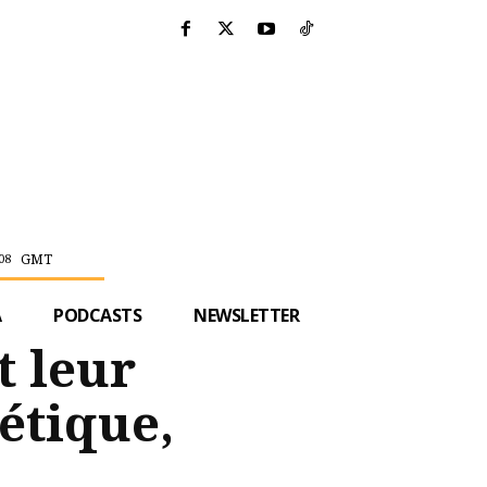
GMT
08
A
PODCASTS
NEWSLETTER
t leur
étique,