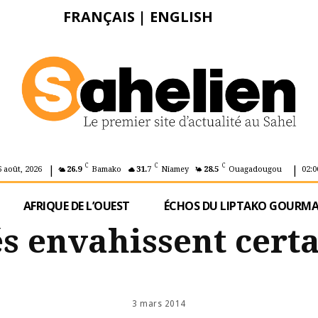
FRANÇAIS
|
ENGLISH
|
|
C
C
C
6 août, 2026
26.9
Bamako
31.7
Niamey
28.5
Ouagadougou
02:0
AFRIQUE DE L’OUEST
ÉCHOS DU LIPTAKO GOURM
s envahissent certa
3 mars 2014