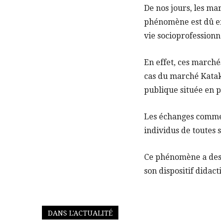
De nos jours, les m
phénomène est dû en 
vie socioprofessionne
En effet, ces marchés
cas du marché Katako
publique située en p
Les échanges commerc
individus de toutes s
Ce phénomène a des r
son dispositif didact
DANS L'ACTUALITÉ