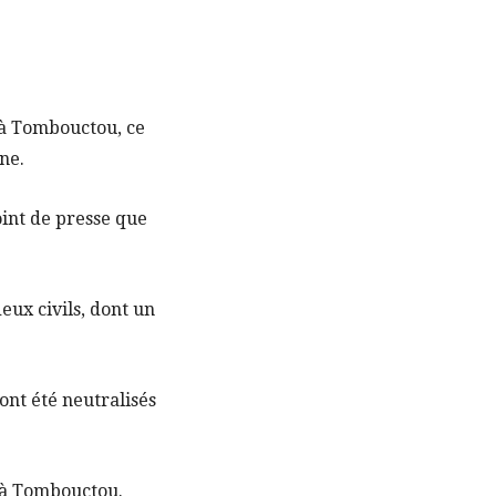
s à Tombouctou, ce
ne.
oint de presse que
eux civils, dont un
ont été neutralisés
 à Tombouctou.