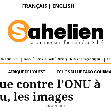
FRANÇAIS
|
ENGLISH
|
|
C
C
C
 07 août, 2026
32.5
Bamako
36
Niamey
35.6
Ouagadougou
17:
AFRIQUE DE L’OUEST
ÉCHOS DU LIPTAKO GOURM
que contre l’ONU à
, les images
7 février 2016