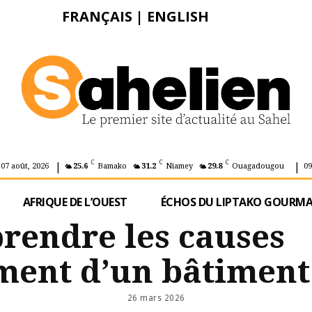
FRANÇAIS
|
ENGLISH
|
|
C
C
C
 07 août, 2026
25.6
Bamako
31.2
Niamey
29.8
Ouagadougou
09
AFRIQUE DE L’OUEST
ÉCHOS DU LIPTAKO GOURM
prendre les causes
ment d’un bâtiment
26 mars 2026