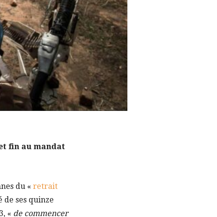
met fin au mandat
nnes du «
retrait
é de ses quinze
3, «
de commencer