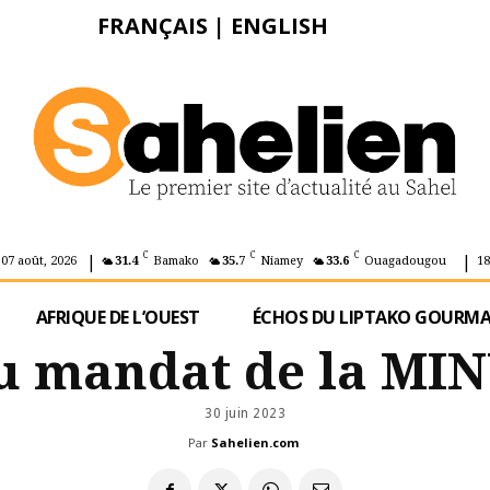
FRANÇAIS
|
ENGLISH
|
|
C
C
C
 07 août, 2026
31.4
Bamako
35.7
Niamey
33.6
Ouagadougou
18
AFRIQUE DE L’OUEST
ÉCHOS DU LIPTAKO GOURM
 du mandat de la M
30 juin 2023
Par
Sahelien.com