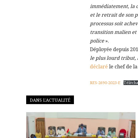
immédiatement, la ce
et le retrait de son 
processus soit ache
transition malien et
police
».
Déployée depuis 201
le plus lourd tribut
déclaré
le chef de la
RES-2690-2023-E
Téléch
DANS L'ACTUALITÉ