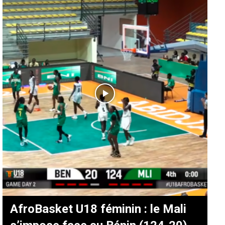
AfroBasket U18 féminin : le Mali