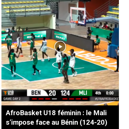
AfroBasket U18 féminin : le Mali
s’impose face au Bénin (124-20)