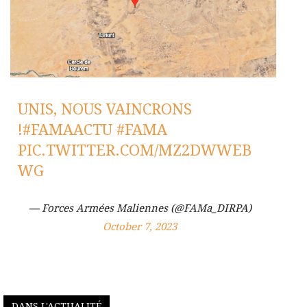
UNIS, NOUS VAINCRONS
!
#FAMAACTU
#FAMA
PIC.TWITTER.COM/MZ2DWWEB
WG
— Forces Armées Maliennes (@FAMa_DIRPA)
October 7, 2023
DANS L'ACTUALITÉ