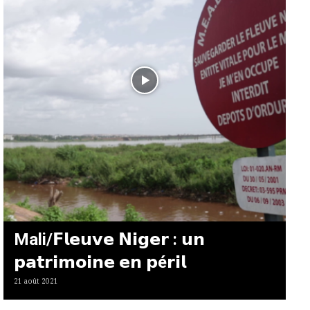
Mali/𝗙𝗹𝗲𝘂𝘃𝗲 𝗡𝗶𝗴𝗲𝗿 : 𝘂𝗻
𝗽𝗮𝘁𝗿𝗶𝗺𝗼𝗶𝗻𝗲 𝗲𝗻 𝗽é𝗿𝗶𝗹
21 août 2021