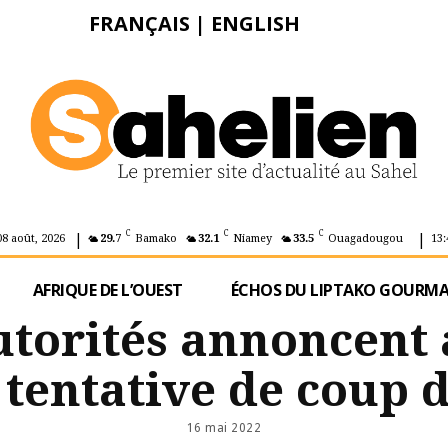
FRANÇAIS
|
ENGLISH
|
|
C
C
C
08 août, 2026
29.7
Bamako
32.1
Niamey
33.5
Ouagadougou
13:
AFRIQUE DE L’OUEST
ÉCHOS DU LIPTAKO GOURM
autorités annoncent
tentative de coup d
16 mai 2022