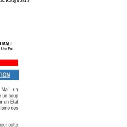
onel Maïga sans