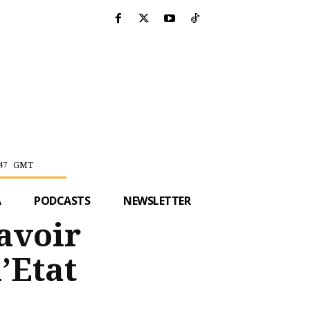
GMT
47
A
PODCASTS
NEWSLETTER
 avoir
’Etat