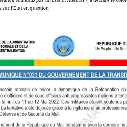
 étaient soutenus par un Etat occidental
», a déclaré le col
 sur l’Etat en question.