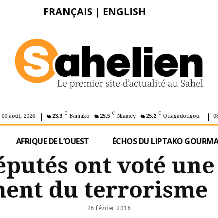
FRANÇAIS
|
ENGLISH
|
|
C
C
C
 09 août, 2026
23.3
Bamako
25.5
Niamey
25.2
Ouagadougou
0
AFRIQUE DE L’OUEST
ÉCHOS DU LIPTAKO GOURM
éputés ont voté une
ment du terrorisme
26 février 2016