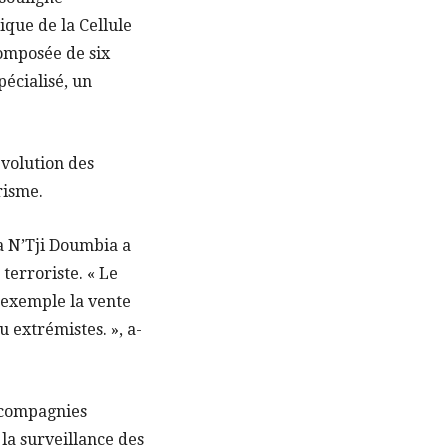
gique de la Cellule
composée de six
pécialisé, un
volution des
risme.
a N’Tji Doumbia a
terroriste. « Le
 exemple la vente
u extrémistes. », a-
s compagnies
: la surveillance des