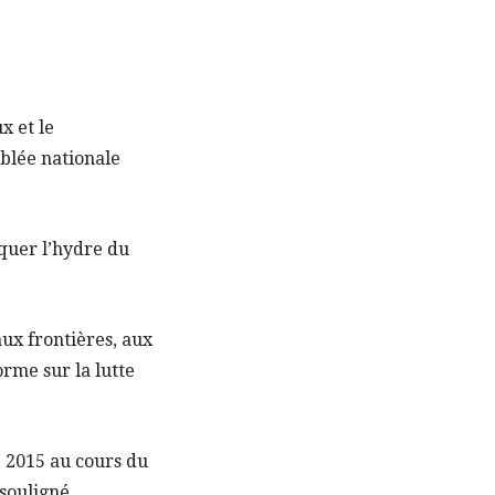
x et le
mblée nationale
aquer l’hydre du
aux frontières, aux
orme sur la lutte
e 2015 au cours du
 souligné