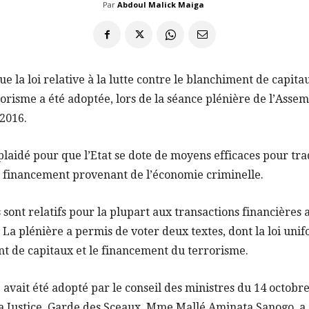
Par
Abdoul Malick Maiga
ue la loi relative à la lutte contre le blanchiment de capitau
risme a été adoptée, lors de la séance plénière de l’Asse
 2016.
 plaidé pour que l’Etat se dote de moyens efficaces pour tr
n financement provenant de l’économie criminelle.
sont relatifs pour la plupart aux transactions financières 
 La plénière a permis de voter deux textes, dont la loi unif
nt de capitaux et le financement du terrorisme.
e avait été adopté par le conseil des ministres du 14 octobr
la Justice, Garde des Sceaux, Mme Mallé Aminata Sanogo, a