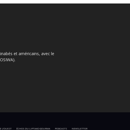
kinabés et américains, avec le
 (OSIWA).
E L’OUEST
ÉCHOS DU LIPTAKO GOURMA
PODCASTS
NEWSLETTER