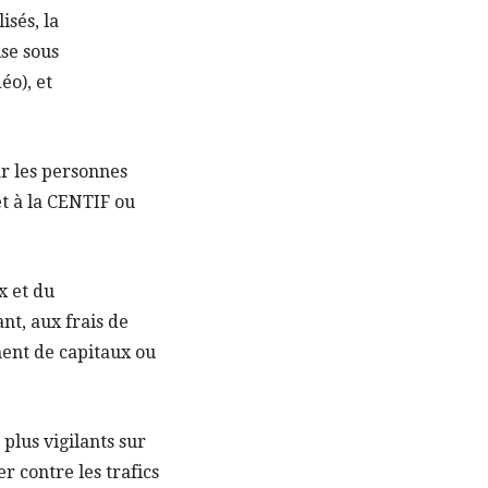
isés, la
ise sous
éo), et
ar les personnes
et à la CENTIF ou
x et du
nt, aux frais de
iment de capitaux ou
plus vigilants sur
er contre les trafics