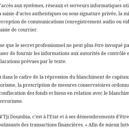
’accès aux systèmes, réseaux et serveurs informatiques util
saisie d’actes authentiques ou sous signature privée, la m
terception de communications (enregistrement audio ou vid
saisie de courrier.
ise que le secret professionnel ne peut plus être invoqué p
fuser de fournir les informations aux autorités de contrôle 
arations prévues par le texte.
vu dans le cadre de la répression du blanchiment de capitau
orisme, la prescription de mesures conservatoires ordonna
la confiscation des fonds et biens en relation avec le blanch
errorisme.
ji Doumbia, c’est à l’Etat et à ses démembrements d’être 
outissants des transactions financières. « Afin de mieux lutt