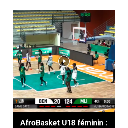
AfroBasket U18 féminin :