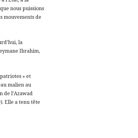
que nous puissions
des mouvements de
rd’hui, la
uleymane Ibrahim,
patriotes » et
eau malien au
on de l’Azawad
 Elle a tenu tête