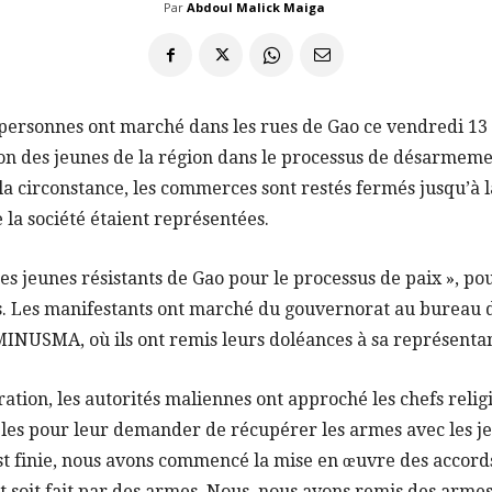
Par
Abdoul Malick Maiga
 personnes ont marché dans les rues de Gao ce vendredi 13
ion des jeunes de la région dans le processus de désarmeme
 la circonstance, les commerces sont restés fermés jusqu’à l
 la société étaient représentées.
des jeunes résistants de Gao pour le processus de paix », pou
s. Les manifestants ont marché du gouvernorat au bureau d
MINUSMA, où ils ont remis leurs doléances à sa représenta
ration, les autorités maliennes ont approché les chefs religi
ables pour leur demander de récupérer les armes avec les j
st finie, nous avons commencé la mise en œuvre des accor
soit fait par des armes. Nous, nous avons remis des armes à