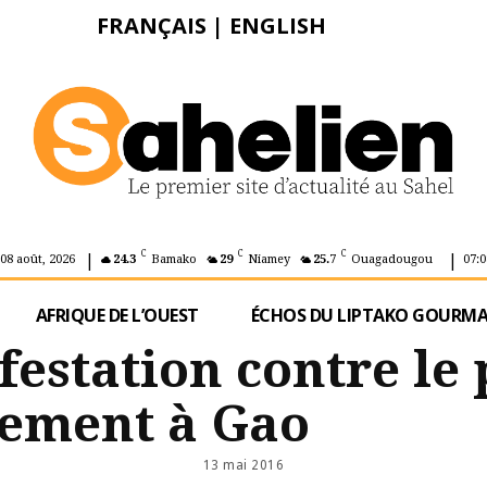
FRANÇAIS
|
ENGLISH
|
|
C
C
C
08 août, 2026
24.3
Bamako
29
Niamey
25.7
Ouagadougou
07:0
AFRIQUE DE L’OUEST
ÉCHOS DU LIPTAKO GOURM
festation contre le
ement à Gao
13 mai 2016