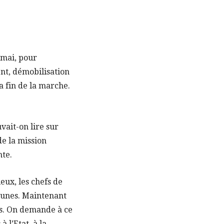
 mai, pour
nt, démobilisation
a fin de la marche.
vait-on lire sur
e la mission
nte.
eux, les chefs de
eunes. Maintenant
ds. On demande à ce
 l’Etat, à la