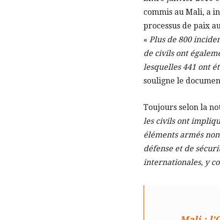
commis au Mali, a in
processus de paix au
«
Plus de 800 incide
de civils ont égaleme
lesquelles 441 ont é
souligne le documen
Toujours selon la no
les civils ont impli
éléments armés non i
défense et de sécurit
internationales, y 
Mali : l