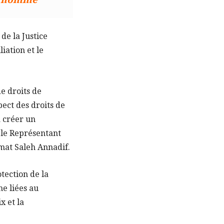
de la Justice
iation et le
de droits de
pect des droits de
à créer un
 le Représentant
mat Saleh Annadif.
tection de la
e liées au
x et la