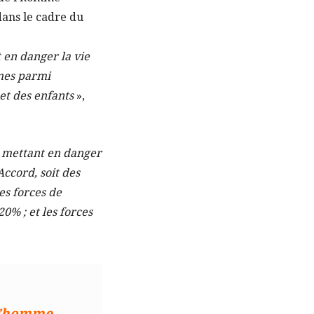
dans le cadre du
 en danger la vie
imes parmi
et des enfants
»,
ts mettant en danger
Accord, soit des
es forces de
0% ; et les forces
 l’homme