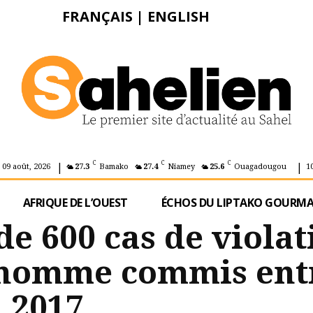
FRANÇAIS
|
ENGLISH
|
|
C
C
C
 09 août, 2026
27.3
Bamako
27.4
Niamey
25.6
Ouagadougou
1
AFRIQUE DE L’OUEST
ÉCHOS DU LIPTAKO GOURM
 de 600 cas de viola
l’homme commis ent
n 2017