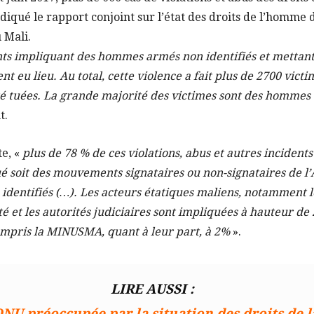
diqué le rapport conjoint sur l’état des droits de l’homme 
 Mali.
nts impliquant des hommes armés non identifiés et mettant
nt eu lieu. Au total, cette violence a fait plus de 2700 vict
té tuées. La grande majorité des victimes sont des hommes 
t.
te, «
plus de 78 % de ces violations, abus et autres inciden
qué soit des mouvements signataires ou non-signataires de l’
dentifiés (…). Les acteurs étatiques maliens, notamment l
é et les autorités judiciaires sont impliquées à hauteur de 2
compris la MINUSMA, quant à leur part, à 2%
».
LIRE AUSSI :
’ONU préoccupée par la situation des droits de