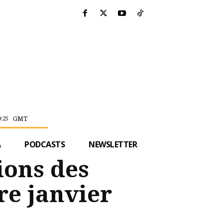
GMT
0:25
A
PODCASTS
NEWSLETTER
tions des
re janvier