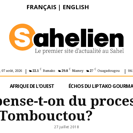
FRANÇAIS
|
ENGLISH
|
|
C
C
C
 07 août, 2026
22.1
Bamako
29.8
Niamey
27
Ouagadougou
04:
AFRIQUE DE L’OUEST
ÉCHOS DU LIPTAKO GOURM
pense-t-on du proce
à Tombouctou?
27 juillet 2018