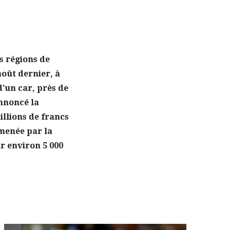
s régions de
août dernier, à
d’un car, près de
annoncé la
llions de francs
 menée par la
r environ 5 000