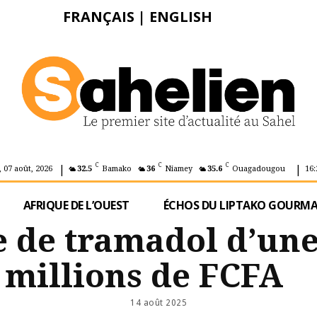
FRANÇAIS
|
ENGLISH
|
|
C
C
C
 07 août, 2026
32.5
Bamako
36
Niamey
35.6
Ouagadougou
16:
AFRIQUE DE L’OUEST
ÉCHOS DU LIPTAKO GOURM
ie de tramadol d’un
 millions de FCFA
14 août 2025