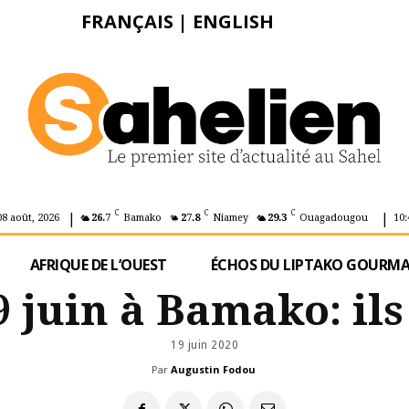
FRANÇAIS
|
ENGLISH
|
|
C
C
C
08 août, 2026
26.7
Bamako
27.8
Niamey
29.3
Ouagadougou
10:
AFRIQUE DE L’OUEST
ÉCHOS DU LIPTAKO GOURM
 juin à Bamako: ils
19 juin 2020
Par
Augustin Fodou