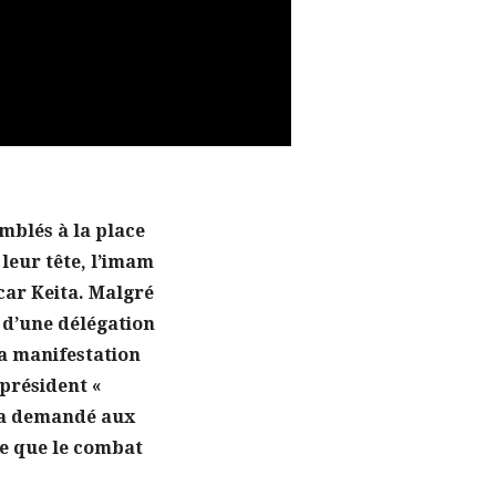
emblés à la place
leur tête, l’imam
ar Keita. Malgré
t d’une délégation
la manifestation
 président «
o a demandé aux
re que le combat