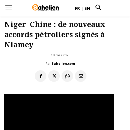
FR
|
EN
Niger–Chine : de nouveaux
accords pétroliers signés à
Niamey
19 mai 2026
Par
Sahelien.com