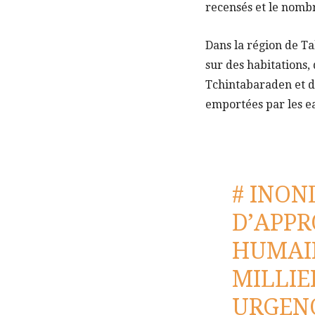
recensés et le nombr
Dans la région de Ta
sur des habitations
Tchintabaraden et d’
emportées par les e
# INON
D’APP
HUMAIN
MILLIE
URGENC