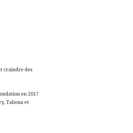
it craindre des
nondation en 2017
éry, Tahoua et