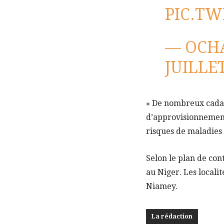
PIC.TW
— OCHA
JUILLE
« De nombreux cadav
d’approvisionnement 
risques de maladies 
Selon le plan de con
au Niger. Les localit
Niamey.
La rédaction