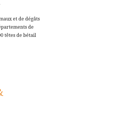
.
imaux et de dégâts
départements de
0 têtes de bétail
&
.