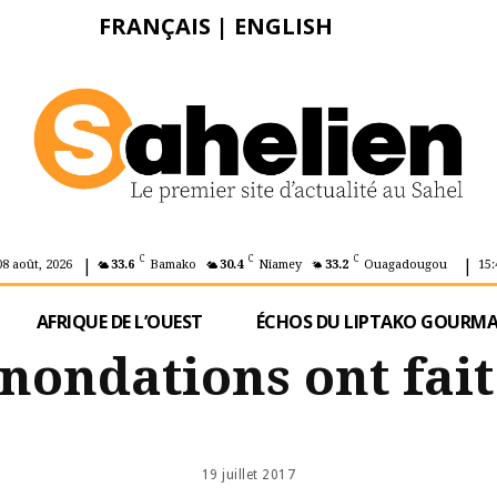
FRANÇAIS
|
ENGLISH
|
|
C
C
C
08 août, 2026
33.6
Bamako
30.4
Niamey
33.2
Ouagadougou
15:
AFRIQUE DE L’OUEST
ÉCHOS DU LIPTAKO GOURM
 inondations ont fai
19 juillet 2017