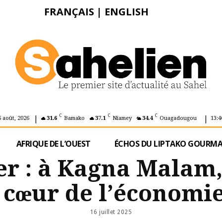
FRANÇAIS
|
ENGLISH
|
|
C
C
C
6 août, 2026
31.6
Bamako
37.1
Niamey
34.4
Ouagadougou
13:4
AFRIQUE DE L’OUEST
ÉCHOS DU LIPTAKO GOURM
er : à Kagna Malam
 cœur de l’économie
16 juillet 2025