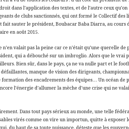
 droit dans l’application des textes, et de l’autre ceux qu’on 
geants de clubs sanctionnés, qui ont formé le Collectif des l
nt fait sauter le président, Boubacar Baba Diarra, au cours
aire en août 2015.
se n’en valait pas la peine car ce n’était qu’une querelle d
sident, qui a débouché sur un imbroglio. Alors que le vrai
illeurs. Bien sûr, dans le pays, ça ne va nulle part et le foot
 défaillantes, manque de vision des dirigeants, championn
e formation des encadrements des équipes… Un océan de p
t encore l’énergie d’allumer la mèche d’une crise qui ne val
airement. Dans tout pays sérieux au monde, une telle fédéra
sables virés comme on vire un importun, quitte à exposer l
 qui, du haut de sa toute puissance, déteste que les gouve