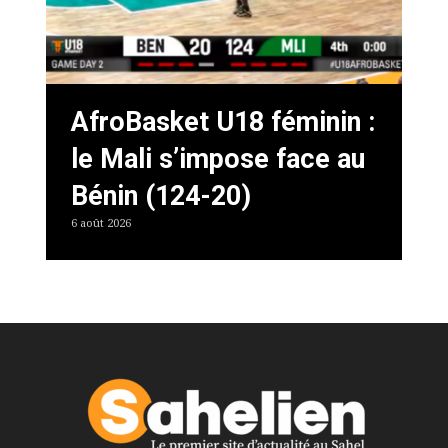
AfroBasket U18 féminin :
le Mali s’impose face au
Bénin (124-20)
6 août 2026