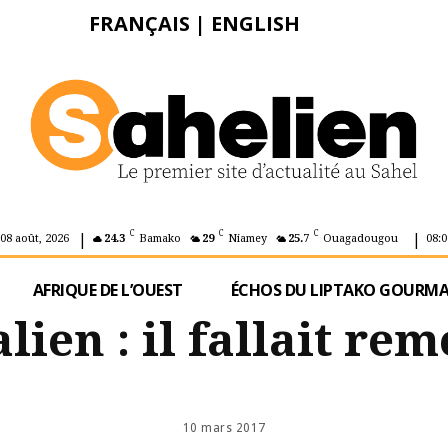
FRANÇAIS
|
ENGLISH
|
|
C
C
C
08 août, 2026
24.3
Bamako
29
Niamey
25.7
Ouagadougou
08:0
AFRIQUE DE L’OUEST
ÉCHOS DU LIPTAKO GOURM
lien : il fallait rem
10 mars 2017