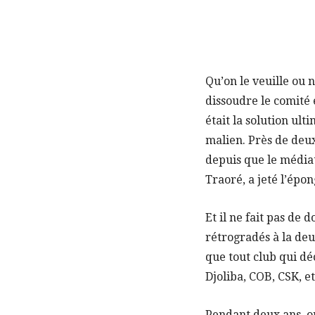
Qu’on le veuille ou 
dissoudre le comité 
était la solution ult
malien. Près de deux
depuis que le média
Traoré, a jeté l’épon
Et il ne fait pas de 
rétrogradés à la deu
que tout club qui déc
Djoliba, COB, CSK, e
Pendant deux ans, on