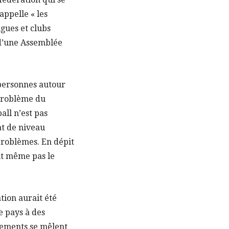
appelle « les
igues et clubs
 d’une Assemblée
e personnes autour
 problème du
ball n’est pas
at de niveau
roblèmes. En dépit
ait même pas le
tion aurait été
e pays à des
rnements se mêlent