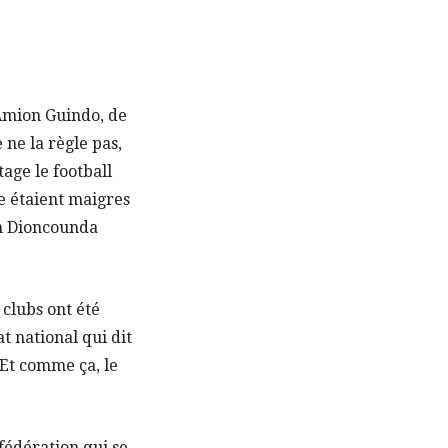
 Amion Guindo, de
 ne la règle pas,
tage le football
se étaient maigres
on Dioncounda
 clubs ont été
t national qui dit
. Et comme ça, le
fédération qui se