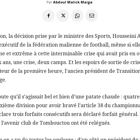
Par
Abdoul Malick Maiga
non, la décision prise par le ministre des Sports, Housseini
exécutif de la fédération malienne de football, même si elle
ime et extrême à cette interminable crise qui avait pris en o
 ans, une crise, deux camps. Et les espoirs de sortie de cri
teur de la première heure, l’ancien président de Transiti
ge.
doute qu’il s’agissait bel et bien d’une patate chaude : quatre
xième division pour avoir bravé l’article 38 du championna
lare trois forfaits consécutifs sera déclaré forfait général
t l’avenir club de Tombouctou ont été relégués.
 en a vu de toutes les couleurs : d’un côté un président de 