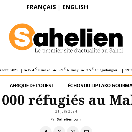
FRANÇAIS
|
ENGLISH
|
|
C
C
C
6 août, 2026
22.4
Bamako
38.1
Niamey
33.5
Ouagadougou
19:0
AFRIQUE DE L’OUEST
ÉCHOS DU LIPTAKO GOURM
 000 réfugiés au Ma
21 juin 2024
Par
Sahelien.com