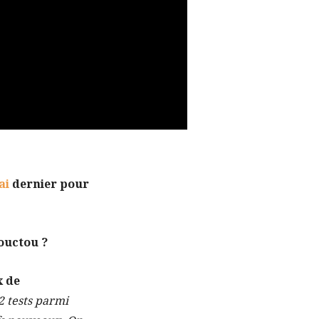
ai
dernier pour
ouctou ?
x de
2 tests parmi