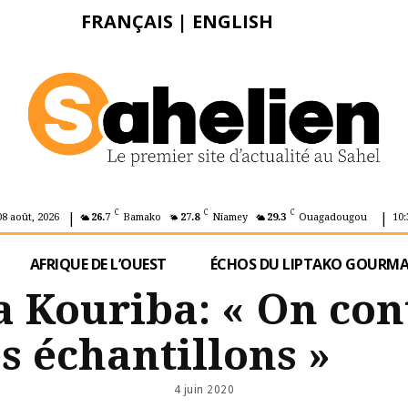
FRANÇAIS
|
ENGLISH
|
|
C
C
C
08 août, 2026
26.7
Bamako
27.8
Niamey
29.3
Ouagadougou
10:
AFRIQUE DE L’OUEST
ÉCHOS DU LIPTAKO GOURM
 Kouriba: « On con
s échantillons »
4 juin 2020