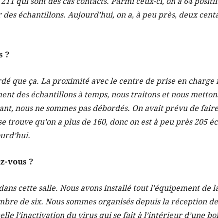
 211 qui sont des cas contacts. Parmi ceux-ci, on a 64 posit
 des échantillons. Aujourd’hui, on a, à peu près, deux cent
s ?
rdé que ça. La proximité avec le centre de prise en charge 
nt des échantillons à temps, nous traitons et nous mettons 
stant, nous ne sommes pas débordés. On avait prévu de faire 
 se trouve qu’on a plus de 160, donc on est à peu près 205 éc
ourd’hui.
z-vous ?
 dans cette salle. Nous avons installé tout l’équipement de 
re de six. Nous sommes organisés depuis la réception de l’
le l’inactivation du virus qui se fait à l’intérieur d’une boî