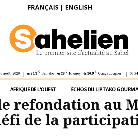
FRANÇAIS
|
ENGLISH
|
|
C
C
C
06 août, 2026
24.1
Bamako
28
Niamey
26.9
Ouagadougou
07:54
AFRIQUE DE L’OUEST
ÉCHOS DU LIPTAKO GOURM
e refondation au Ma
défi de la participat