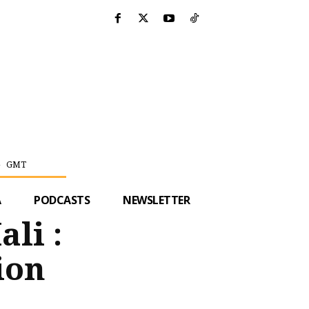
GMT
A
PODCASTS
NEWSLETTER
li :
ion