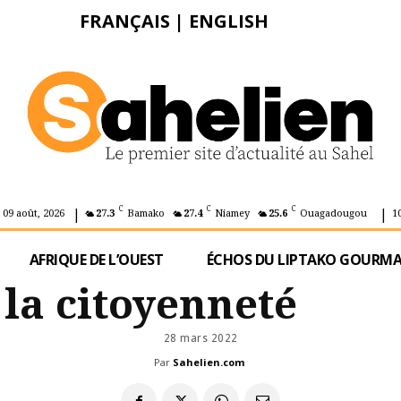
FRANÇAIS
|
ENGLISH
|
|
C
C
C
 09 août, 2026
27.3
Bamako
27.4
Niamey
25.6
Ouagadougou
1
AFRIQUE DE L’OUEST
ÉCHOS DU LIPTAKO GOURM
la citoyenneté
28 mars 2022
Par
Sahelien.com