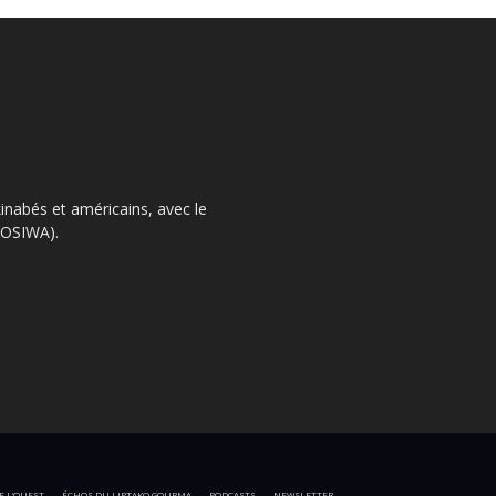
kinabés et américains, avec le
 (OSIWA).
E L’OUEST
ÉCHOS DU LIPTAKO GOURMA
PODCASTS
NEWSLETTER