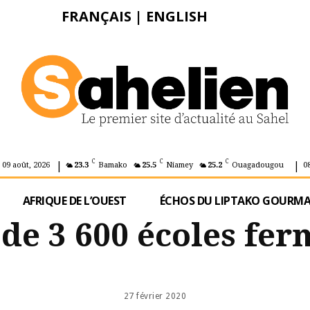
FRANÇAIS
|
ENGLISH
|
|
C
C
C
 09 août, 2026
23.3
Bamako
25.5
Niamey
25.2
Ouagadougou
0
AFRIQUE DE L’OUEST
ÉCHOS DU LIPTAKO GOURM
 de 3 600 écoles fe
27 février 2020