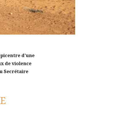
épicentre d’une
x de violence
u Secrétaire
E
: