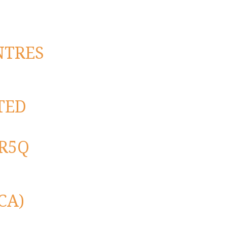
NTRES
TED
LR5Q
CA)