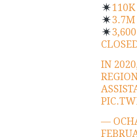
110K
3.7M
3,60
CLOSE
IN 202
REGION
ASSIST
PIC.TW
— OCH
FEBRUA