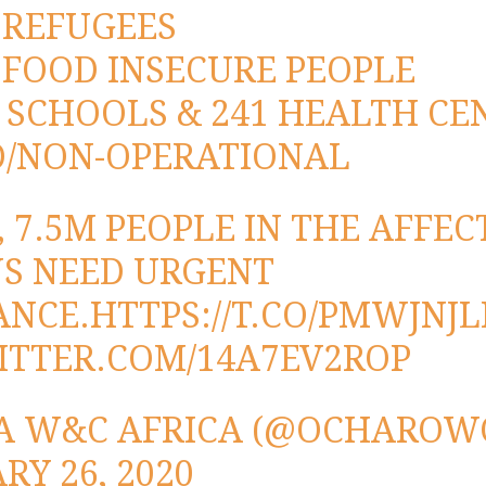
 REFUGEES
 FOOD INSECURE PEOPLE
0 SCHOOLS & 241 HEALTH CE
D/NON-OPERATIONAL
0, 7.5M PEOPLE IN THE AFFEC
S NEED URGENT
ANCE.
HTTPS://T.CO/PMWJNJ
ITTER.COM/14A7EV2ROP
A W&C AFRICA (@OCHAROW
RY 26, 2020