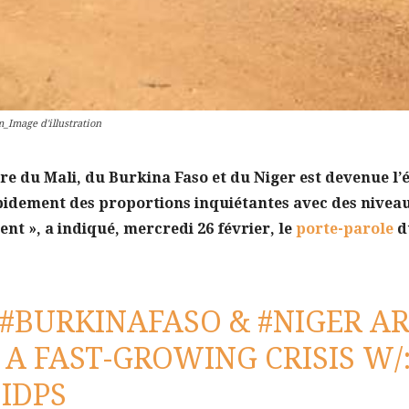
_Image d'illustration
ère du Mali, du Burkina Faso et du Niger est devenue l’
pidement des proportions inquiétantes avec des niveau
nt », a indiqué, mercredi 26 février, le
porte-parole
d
#BURKINAFASO
&
#NIGER
AR
 A FAST-GROWING CRISIS W/
 IDPS