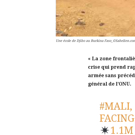
Une école de Djibo au Burkina Faso_©Sahelien.com
« La zone frontali
crise qui prend ra
armée sans précéde
général de l’ONU.
#MALI
,
FACING
1.1M