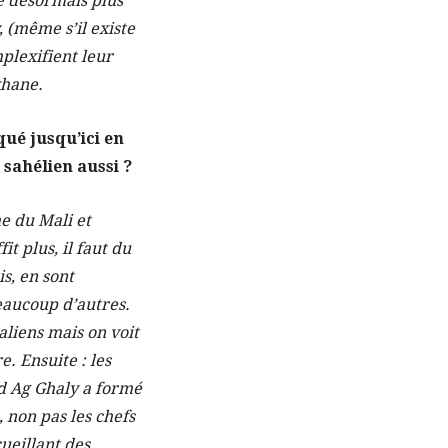
re désormais plus
 (même s’il existe
plexifient leur
rkhane.
ué jusqu’ici en
 sahélien aussi ?
me du Mali et
t plus, il faut du
is, en sont
beaucoup d’autres.
aliens mais on voit
. Ensuite : les
yad Ag Ghaly a formé
 non pas les chefs
ueillant des