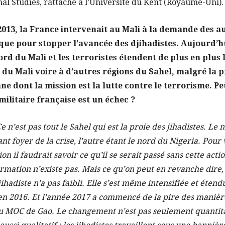
nal Studies, rattaché à l’Université du Kent (Royaume-Uni).
2013, la France intervenait au Mali à la demande des a
que pour stopper l’avancée des djihadistes. Aujourd’hui
rd du Mali et les terroristes étendent de plus en plus
 du Mali voire à d’autres régions du Sahel, malgré la 
ne dont la mission est la lutte contre le terrorisme. P
militaire française est un échec ?
Ce n’est pas tout le Sahel qui est la proie des jihadistes. Le 
nt foyer de la crise, l’autre étant le nord du Nigeria. Pour
ion il faudrait savoir ce qu’il se serait passé sans cette acti
formation n’existe pas. Mais ce qu’on peut en revanche dire,
jihadiste n’a pas faibli. Elle s’est même intensifiée et étend
 2016. Et l’année 2017 a commencé de la pire des manière
 du MOC de Gao. Le changement n’est pas seulement quantita