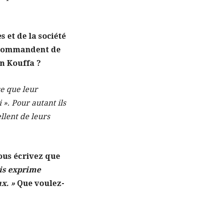
 et de la société
recommandent de
n Kouffa ?
se que leur
 ». Pour autant ils
llent de leurs
vous écrivez que
ais exprime
x. »
Que voulez-