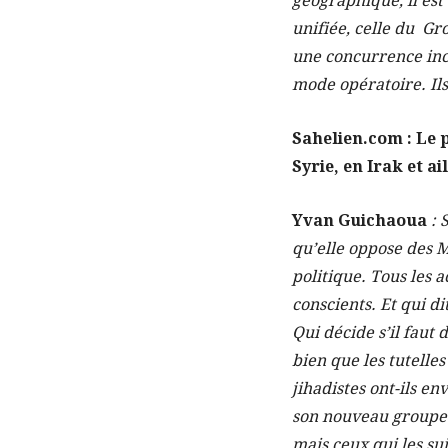
géographique, il est 
unifiée, celle du Gr
une concurrence inc
mode opératoire. Ils
Sahelien.com : Le 
Syrie, en Irak et a
Yvan Guichaoua
: 
qu’elle oppose des Ma
politique. Tous les a
conscients. Et qui d
Qui décide s’il faut
bien que les tutelle
jihadistes ont-ils e
son nouveau groupe. 
mais ceux qui les su