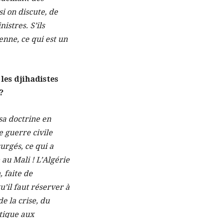
i on discute, de
istres. S’ils
ienne, ce qui est un
les djihadistes
?
sa doctrine en
e guerre civile
urgés, ce qui a
au Mali ! L’Algérie
 faite de
u’il faut réserver à
e la crise, du
stique aux