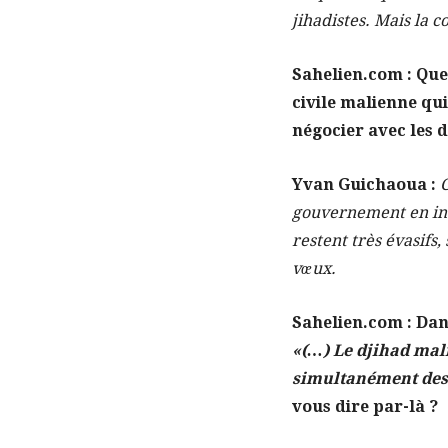
jihadistes. Mais la 
Sahelien.com : Que 
civile malienne qu
négocier avec les 
Yvan Guichaoua :
C
gouvernement en insis
restent très évasifs,
vœux.
Sahelien.com : Dan
«(…) Le djihad mal
simultanément des g
vous dire par-là ?