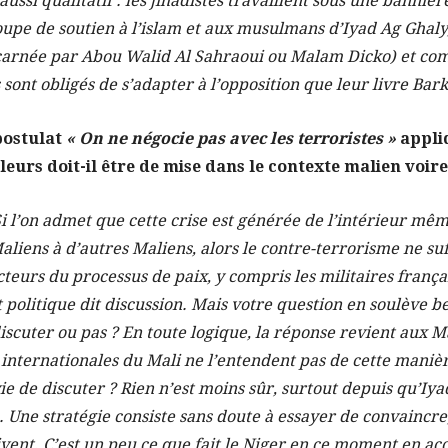
aussi qualitatif : les jihadistes travaillent sous une banniè
oupe de soutien à l’islam et aux musulmans d’Iyad Ag Ghaly,
arnée par Abou Walid Al Sahraoui ou Malam Dicko) et com
 sont obligés de s’adapter à l’opposition que leur livre Ba
postulat
« On ne négocie pas avec les terroristes »
appliq
illeurs doit-il être de mise dans le contexte malien voire
Si l’on admet que cette crise est générée de l’intérieur mê
liens à d’autres Maliens, alors le contre-terrorisme ne suffi
cteurs du processus de paix, y compris les militaires frança
it politique dit discussion. Mais votre question en soulève 
 discuter ou pas ? En toute logique, la réponse revient aux M
s internationales du Mali ne l’entendent pas de cette manière
nvie de discuter ? Rien n’est moins sûr, surtout depuis qu’I
Une stratégie consiste sans doute à essayer de convaincre,
ivent. C’est un peu ce que fait le Niger en ce moment en acc