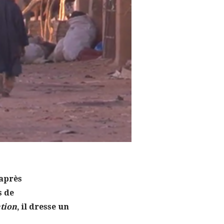
 après
s de
tion
, il dresse un