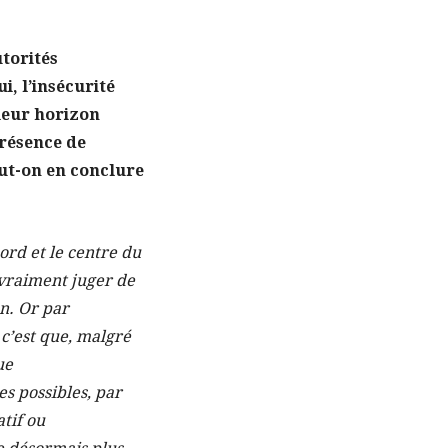
utorités
, l’insécurité
 leur horizon
présence de
eut-on en conclure
nord et le centre du
 vraiment juger de
on. Or par
 c’est que, malgré
ue
s possibles, par
tif ou