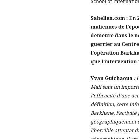
School of Internatio
Sahelien.com : En 
maliennes de l’épo
demeure dans le no
guerrier au Centre
l’opération Barkha
que l’intervention 
Yvan Guichaoua
: 
Mali sont un importa
l’efficacité d’une act
définition, cette in
Barkhane, l’activité 
géographiquement en
l’horrible attentat