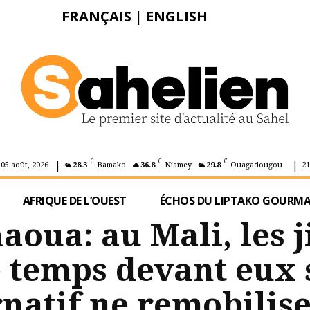
FRANÇAIS
|
ENGLISH
|
|
C
C
C
 05 août, 2026
28.3
Bamako
36.8
Niamey
29.8
Ouagadougou
21
AFRIQUE DE L’OUEST
ÉCHOS DU LIPTAKO GOURM
oua: au Mali, les j
e temps devant eux 
rnatif ne remobilise