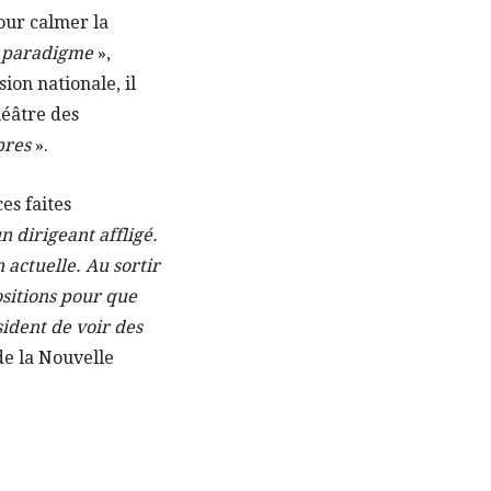
our calmer la
e paradigme
»,
ion nationale, il
héâtre des
pres
».
es faites
n dirigeant affligé.
 actuelle. Au sortir
ositions pour que
sident de voir des
de la Nouvelle