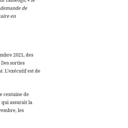
ann Yaméogo, «
le
la demande de
taire en
vembre 2021, des
Des sorties
 L’exécutif est de
ne centaine de
qui assurait la
vembre, les