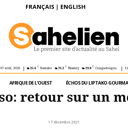
FRANÇAIS
|
ENGLISH
|
|
C
C
C
 07 août, 2026
25.6
Bamako
31.2
Niamey
29.8
Ouagadougou
11
AFRIQUE DE L’OUEST
ÉCHOS DU LIPTAKO GOURM
so: retour sur un m
17 décembre 2021