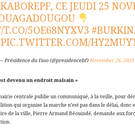
KABOREPF
, CE JEUDI 25 NO
À OUAGADOUGOU
//T.CO/5OE68NYXV3
#BURKIN
PIC.TWITTER.COM/HY2MUY
— Présidence du Faso (@presidencebf)
November 26, 2021
est devenu un endroit malsain »
irie centrale publie un communiqué, à la veille, pour démo
ition qui organise la marche n’est pas dans le délai, donc e
aire de la ville, Pierre Armand Béouindé, demande aux forc
tion.