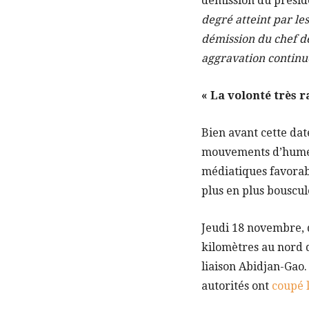
démission du présid
degré atteint par le
démission du chef de
aggravation continu
« La volonté très r
Bien avant cette dat
mouvements d’humeur
médiatiques favorab
plus en plus bousculé
Jeudi 18 novembre, d
kilomètres au nord d
liaison Abidjan-Gao.
autorités ont
coupé 