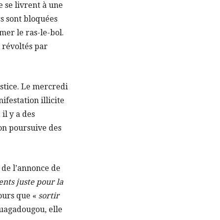
e se livrent à une
rs sont bloquées
mer le ras-le-bol.
s révoltés par
ustice. Le mercredi
festation illicite
il y a des
’on poursuive des
s de l’annonce de
nts juste pour la
jours que «
sortir
uagadougou, elle