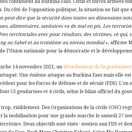
stes continuent au Burkina Faso. Civils et forces armées to
s. Du côté de l’opposition politique, la situation ne fait que
n peut dire que la sécurité dans toutes ses dimensions no
ques, alimentaires, sanitaires va de mal en pis. Les terroris
es territoriales avec pour résultats, des victimes, ce qui, s
ang au Sahel et au troisième au niveau mondial
», affirme
de l’Union nationale pour la démocratie et le développem
manche 14 novembre 2021, un
détachement de la gendarmeri
 attaqué. Une énième attaque au Burkina Faso mais elle est 
écédent pour les Forces de défense et de sécuié (FDS). L’on 
nt 53 gendarmes et 4 civils, selon le bilan officiel du go
 trop, visiblement. Des Organisations de la civile (OSC) re
 la mobilisation pour une grande marche le samedi 27 no
territoire. Deux objectifs sont visés : soutien aux FDS et d