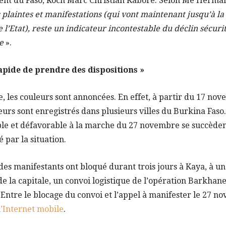
ent du Faso, Roch Marc Christian Kaboré. Selon Me Herm
s plaintes et manifestations (qui vont maintenant jusqu’à 
 l’Etat), reste un indicateur incontestable du déclin sécuri
e
».
apide de prendre des dispositions »
e, les couleurs sont annoncées. En effet, à partir du 17 no
s sont enregistrés dans plusieurs villes du Burkina Faso. 
le et défavorable à la marche du 27 novembre se succèdent.
 par la situation.
es manifestants ont bloqué durant trois jours à Kaya, à u
e la capitale, un convoi logistique de l’opération Barkhane 
 Entre le blocage du convoi et l’appel à manifester le 27 no
l’Internet mobile
.