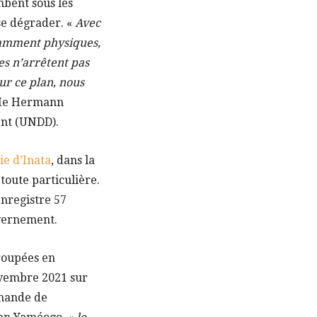
mbent sous les
 se dégrader. «
Avec
tamment physiques,
tes n’arrêtent pas
ur ce plan, nous
 Me Hermann
ent (UNDD).
e d’Inata
, dans la
toute particulière.
enregistre 57
uvernement.
groupées en
vembre 2021 sur
emande de