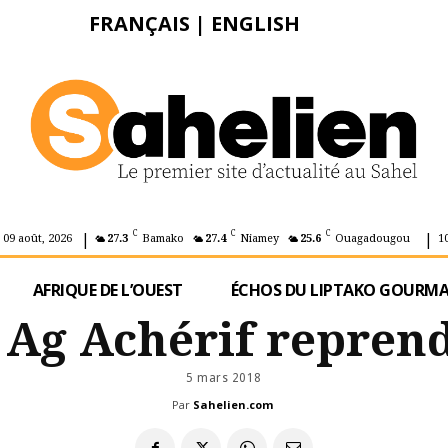
FRANÇAIS
|
ENGLISH
|
|
C
C
C
 09 août, 2026
27.3
Bamako
27.4
Niamey
25.6
Ouagadougou
1
AFRIQUE DE L’OUEST
ÉCHOS DU LIPTAKO GOURM
 Ag Achérif reprend
5 mars 2018
Par
Sahelien.com