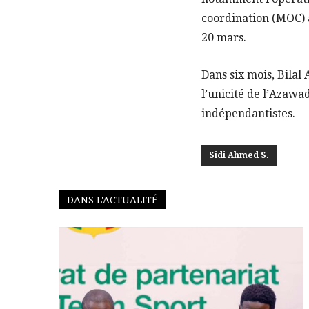
coordination (MOC) a
20 mars.
Dans six mois, Bilal
l’unicité de l’Azaw
indépendantistes.
Sidi Ahmed S.
DANS L'ACTUALITÉ