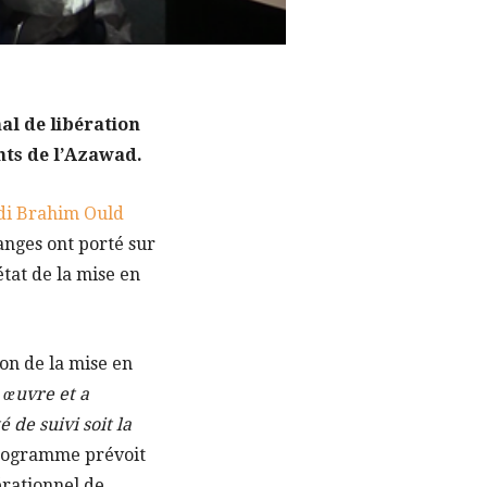
al de libération
ts de l’Azawad.
di Brahim Ould
hanges ont porté sur
tat de la mise en
on de la mise en
 œuvre et a
de suivi soit la
onogramme prévoit
érationnel de