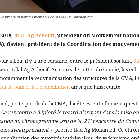
uelle prennent part les membres de la CMA- © Sahelien.com
 2018,
Bilal Ag Acherif
, président du Mouvement nation
), devient président de la Coordination des mouvemen
ir a lieu, il y a une semaine, entre le président sortant,
Si
sseur, Bilal Ag Acherif. Au cours de cette cérémonie, les éc
 notamment la redynamisation des structures de la CMA, l’é
ur la paix et la réconciliation
ainsi que l’insécurité.
d, porte-parole de la CMA, il a été essentiellement questi
 La rencontre a déploré le retard alarmant dans la mise en
e
ication du chronogramme issu de la 23
rencontre du Comité 
du nouveau président »
, précise Ilad Ag Mohamed. Ce chr
onnalisation des autorités intérimaires, du Mécanisme op