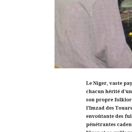
Le Niger, vaste pa
chacun hérité d’un
son propre folklore
l’Imzad des Touare
envoûtante des ful
pénétrantes cadenc