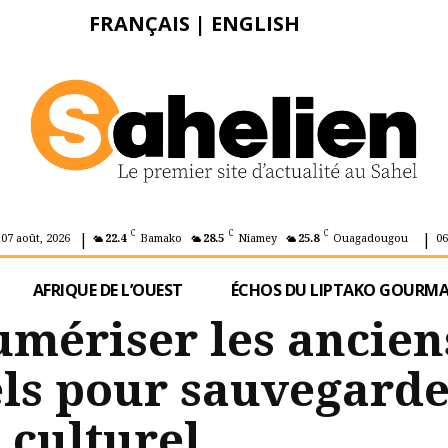
FRANÇAIS
|
ENGLISH
|
|
C
C
C
 07 août, 2026
22.4
Bamako
28.5
Niamey
25.8
Ouagadougou
06
AFRIQUE DE L’OUEST
ÉCHOS DU LIPTAKO GOURM
umériser les ancien
els pour sauvegarde
 culturel