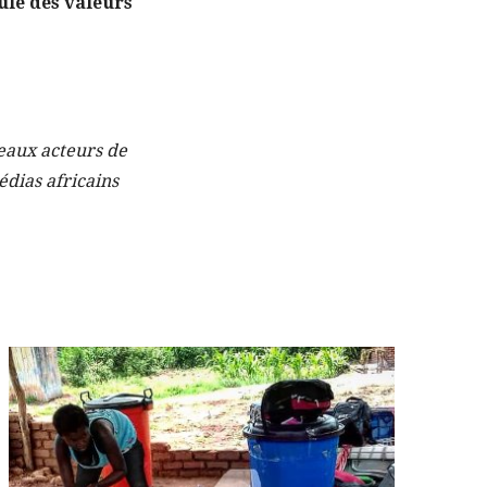
cule des valeurs
eaux acteurs de
édias africains