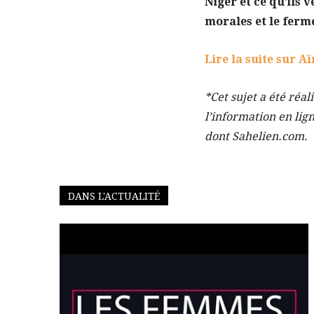
Niger et ce qu’ils 
morales et le ferme
Lire la suite sur A
*Cet sujet a été réal
l’information en lig
dont Sahelien.com.
DANS L'ACTUALITÉ