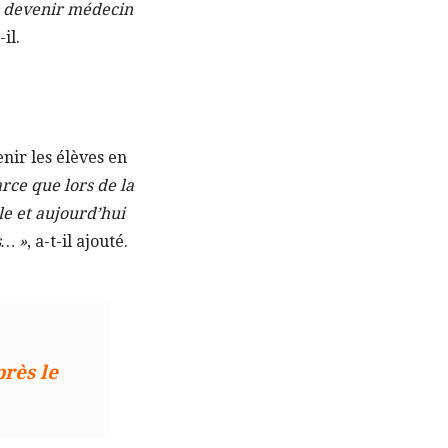
e devenir médecin
-il.
enir les élèves en
arce que lors de la
le et aujourd’hui
s… »
, a-t-il ajouté.
rès le