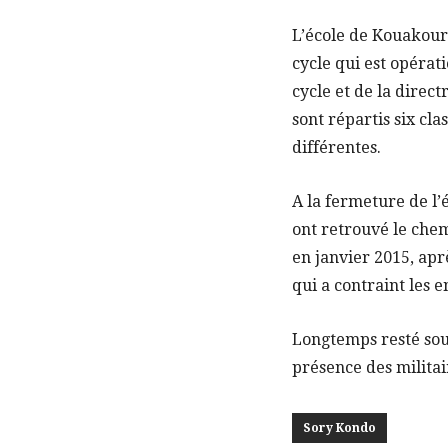
L’école de Kouakou
cycle qui est opéra
cycle et de la direct
sont répartis six cl
différentes.
A la fermeture de l’
ont retrouvé le chem
en janvier 2015, apr
qui a contraint les e
Longtemps resté sou
présence des militai
Sory Kondo