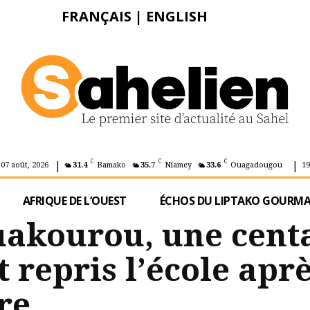
FRANÇAIS
|
ENGLISH
|
|
C
C
C
 07 août, 2026
31.4
Bamako
35.7
Niamey
33.6
Ouagadougou
19
AFRIQUE DE L’OUEST
ÉCHOS DU LIPTAKO GOURM
ouakourou, une cent
t repris l’école aprè
re