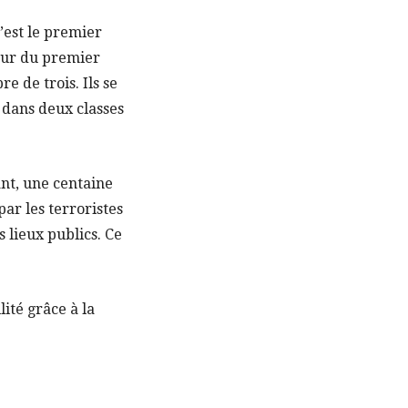
’est le premier
teur du premier
e de trois. Ils se
s dans deux classes
ant, une centaine
ar les terroristes
 lieux publics. Ce
ité grâce à la