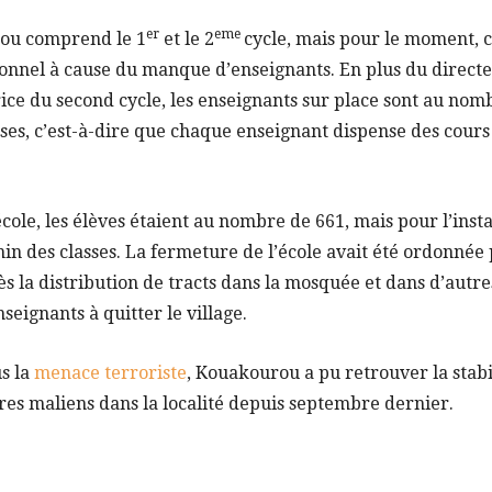
er
eme
rou comprend le 1
et le 2
cycle, mais pour le moment, c
tionnel à cause du manque d’enseignants. En plus du direc
rice du second cycle, les enseignants sur place sont au nombr
asses, c’est-à-dire que chaque enseignant dispense des cour
école, les élèves étaient au nombre de 661, mais pour l’inst
in des classes. La fermeture de l’école avait été ordonnée p
ès la distribution de tracts dans la mosquée et dans d’autres
nseignants à quitter le village.
s la
menace terroriste
, Kouakourou a pu retrouver la stabil
res maliens dans la localité depuis septembre dernier.