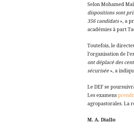
Selon Mohamed Maïga
dispositions sont pr
356 candidats
», a p
académies à part Ta
Toutefois, le direct
l’organisation de l
ont déplacé des centr
sécurisée
», a indi
Le DEF se poursuivra
Les examens
prendr
agropastorales. La r
M. A. Diallo