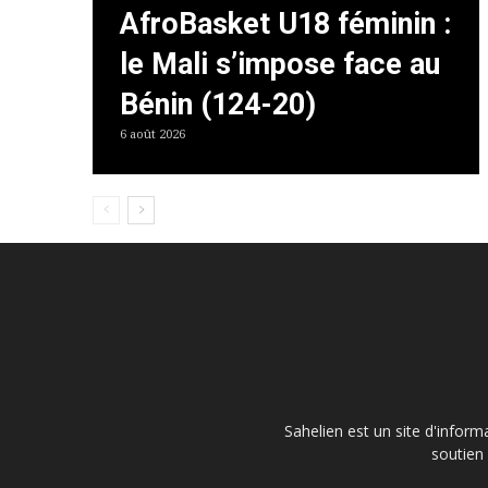
AfroBasket U18 féminin :
le Mali s’impose face au
Bénin (124-20)
6 août 2026
Sahelien est un site d'inform
soutien 