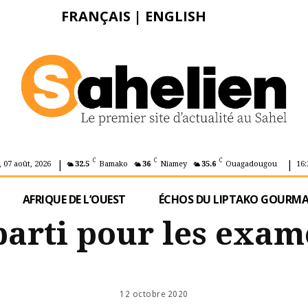
FRANÇAIS
|
ENGLISH
|
|
C
C
C
 07 août, 2026
32.5
Bamako
36
Niamey
35.6
Ouagadougou
16:
AFRIQUE DE L’OUEST
ÉCHOS DU LIPTAKO GOURM
 parti pour les exam
12 octobre 2020