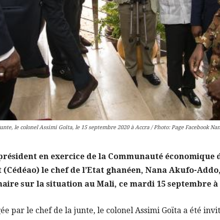
la junte, le colonel Assimi Goïta, le 15 septembre 2020 à Accra / Photo: Page Faceboo
président en exercice de la Communauté économique d
st (Cédéao) le chef de l’Etat ghanéen, Nana Akufo-Addo
ire sur la situation au Mali, ce mardi 15 septembre à
e par le chef de la junte, le colonel Assimi Goïta a été invi