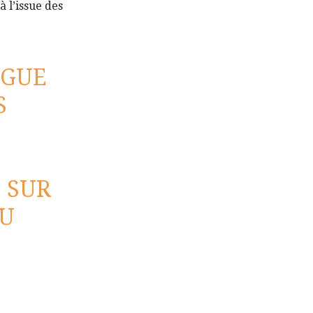
à l’issue des
OGUE
S
O
SUR
AU