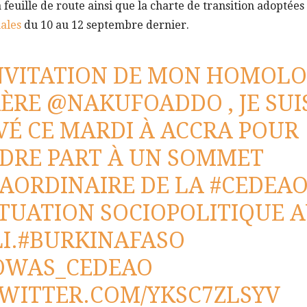
a feuille de route ainsi que la charte de transition adoptées 
ales
du 10 au 12 septembre dernier.
INVITATION DE MON HOMOL
RÈRE
@NAKUFOADDO
, JE SUI
VÉ CE MARDI À ACCRA POUR
DRE PART À UN SOMMET
AORDINAIRE DE LA
#CEDEA
ITUATION SOCIOPOLITIQUE 
I
.
#BURKINAFASO
OWAS_CEDEAO
TWITTER.COM/YKSC7ZLSYV