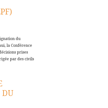
PF)
ignation du
hui, la Conférence
décisions prises
rigée par des civils
E
T DU