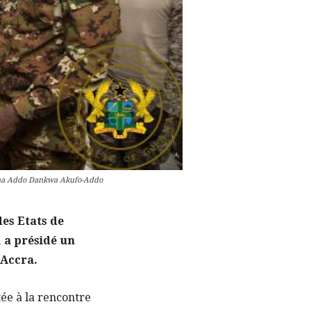
k Nana Addo Dankwa Akufo-Addo
es Etats de
, a présidé un
 Accra.
tée à la rencontre