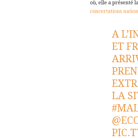
où, elle a présenté l
concertations nation
A L’
ET F
ARRI
PREN
EXTR
LA S
#MAL
@EC
PIC.