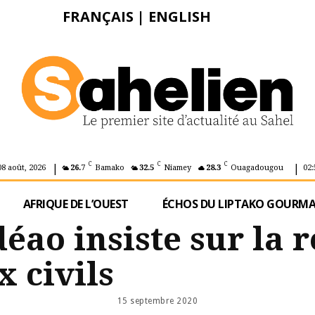
FRANÇAIS
|
ENGLISH
|
|
C
C
C
08 août, 2026
26.7
Bamako
32.5
Niamey
28.3
Ouagadougou
02:
AFRIQUE DE L’OUEST
ÉCHOS DU LIPTAKO GOURM
déao insiste sur la 
 civils
15 septembre 2020