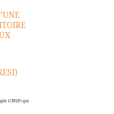
D’UNE
ITOIRE
AUX
ESI)
uple (CNSP) qui