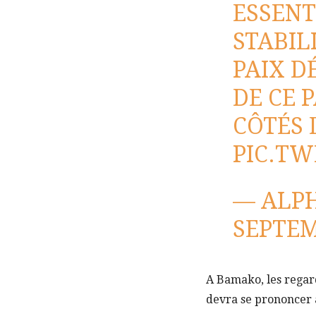
ESSENT
STABIL
PAIX D
DE CE 
CÔTÉS 
PIC.T
— ALP
SEPTEM
A Bamako, les regard
devra se prononcer 