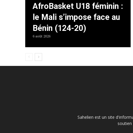
AfroBasket U18 féminin :
le Mali s’impose face au
Bénin (124-20)
6 août 2026
Sahelien est un site d'inform
soutien 