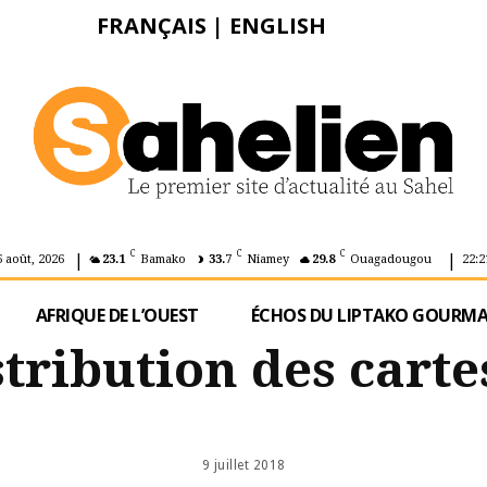
FRANÇAIS
|
ENGLISH
|
|
C
C
C
6 août, 2026
23.1
Bamako
33.7
Niamey
29.8
Ouagadougou
22:2
AFRIQUE DE L’OUEST
ÉCHOS DU LIPTAKO GOURM
istribution des carte
9 juillet 2018