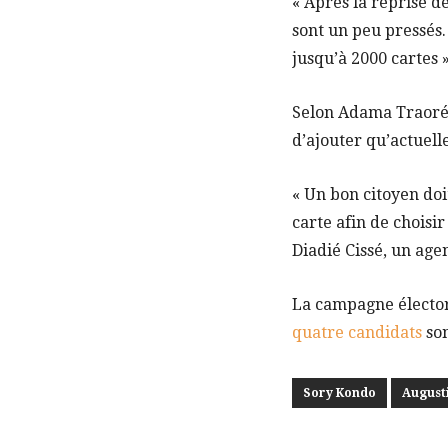
« Après la reprise de
sont un peu pressés.
jusqu’à 2000 cartes »
Selon Adama Traoré, 
d’ajouter qu’actuell
« Un bon citoyen doit
carte afin de choisir
Diadié Cissé, un age
La campagne électora
quatre candidats
son
Sory Kondo
August