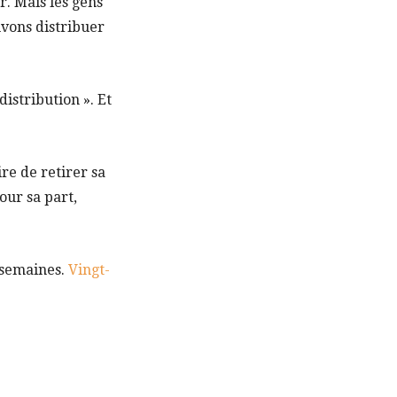
r. Mais les gens
uvons distribuer
istribution ». Et
ire de retirer sa
our sa part,
 semaines.
Vingt-