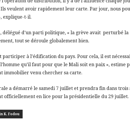
 l’opération de distribution, il y a de l’affluence chaque jou
 Ils veulent avoir rapidement leur carte. Par jour, nous po
, explique-t-il.
délégué d’un parti politique, « la grève avait perturbé la d
ement, tout se déroule globalement bien.
 participer à l’édification du pays. Pour cela, il est nécessa
 l’homme qu’il faut pour que le Mali soit en paix », estime p
nt immobilier venu chercher sa carte.
le a démarré le samedi 7 juillet et prendra fin dans trois
t officiellement en lice pour la présidentielle du 29 juillet.
in K. Fodou