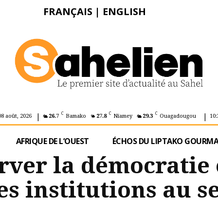
FRANÇAIS
|
ENGLISH
|
|
C
C
C
08 août, 2026
26.7
Bamako
27.8
Niamey
29.3
Ouagadougou
10:
AFRIQUE DE L’OUEST
ÉCHOS DU LIPTAKO GOURM
rver la démocratie 
es institutions au s