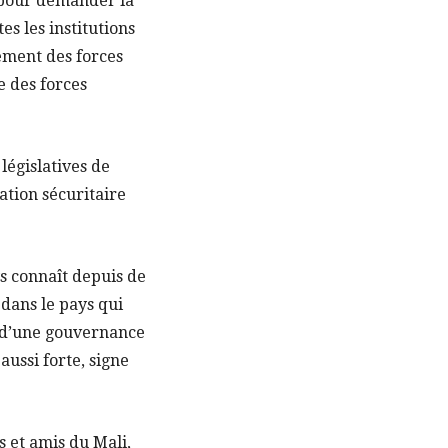
 pour demander la
s les institutions
ement des forces
e des forces
 législatives de
ation sécuritaire
ys connaît depuis de
dans le pays qui
n d’une gouvernance
aussi forte, signe
s et amis du Mali,