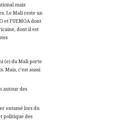
ational mais
es. Le Mali reste un
AO et l’UEMOA dont
caine, dont il est
stes
 (e) du Mali porte
s. Mais, c’est aussi
n autour des
ier entamé lors du
et politique des