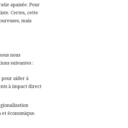
atie apaisée. Pour
liste. Certes
,
cette
oureuses, mais
 nous nous
ons suivantes :
 pour aider à
ents à impact direct
gionalisation
n et économique.