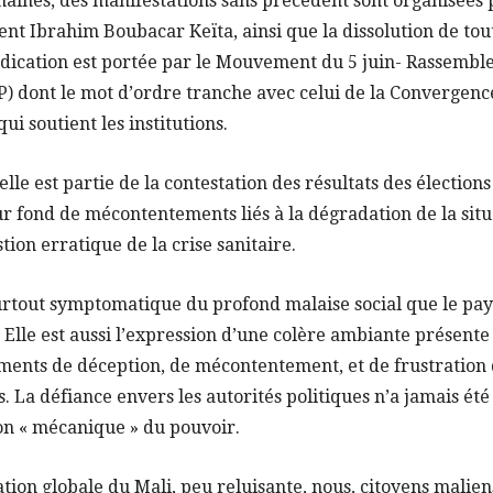
maines, des manifestations sans précédent sont organisées
nt Ibrahim Boubacar Keïta, ainsi que la dissolution de toute
ndication est portée par le Mouvement du 5 juin- Rassembl
) dont le mot d’ordre tranche avec celui de la Convergenc
ui soutient les institutions.
lle est partie de la contestation des résultats des élections
ur fond de mécontentements liés à la dégradation de la situ
stion erratique de la crise sanitaire.
 surtout symptomatique du profond malaise social que le pa
lle est aussi l’expression d’une colère ambiante présente 
iments de déception, de mécontentement, et de frustratio
. La défiance envers les autorités politiques n’a jamais été 
on « mécanique » du pouvoir.
ation globale du Mali, peu reluisante, nous, citoyens malien