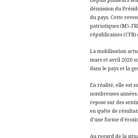
Depuis plusieurs se
démission du Préside
du pays. Cette reve
patriotiques (M5-FRP
républicaines (CFR) q
La mobilisation actue
mars et avril 2020 s
dans le pays et la ge
En réalité, elle est
nombreuses années. E
repose sur des sent
en quête de résultats
d’une forme d’érosi
Au regard de la situ