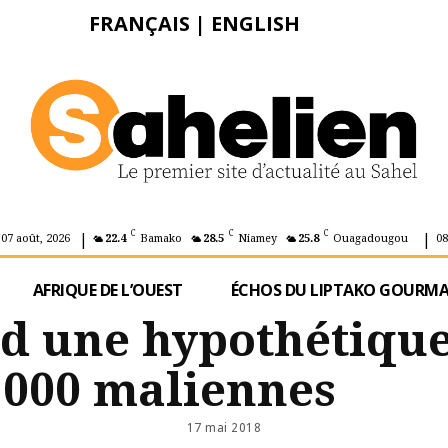
FRANÇAIS
|
ENGLISH
|
|
C
C
C
 07 août, 2026
22.4
Bamako
28.5
Niamey
25.8
Ouagadougou
08
AFRIQUE DE L’OUEST
ÉCHOS DU LIPTAKO GOURM
nd une hypothétiqu
0 000 maliennes
17 mai 2018