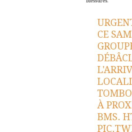
blessures.
URGEN
CE SAME
GROUPE
DÉBÂCL
L'ARRI
LOCALI
TOMBOU
À PROX
BMS.
H
PIC.TW