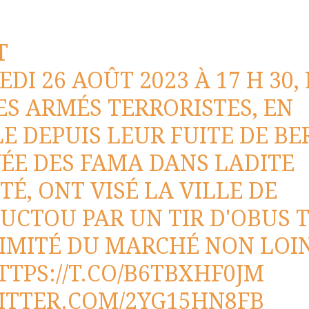
T
DI 26 AOÛT 2023 À 17 H 30,
S ARMÉS TERRORISTES, EN
E DEPUIS LEUR FUITE DE BE
VÉE DES FAMA DANS LADITE
TÉ, ONT VISÉ LA VILLE DE
CTOU PAR UN TIR D'OBUS 
IMITÉ DU MARCHÉ NON LOIN
TTPS://T.CO/B6TBXHF0JM
ITTER.COM/2YG15HN8FB