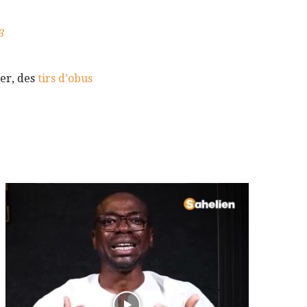
3
er, des
tirs d’obus