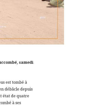
a succombé, samedi
bus est tombé à
 en débâcle depuis
it état de quatre
ccombé à ses