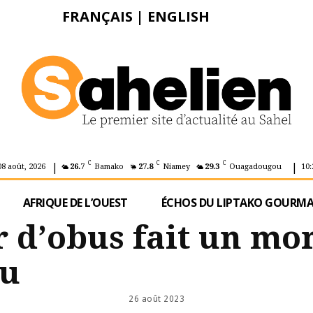
FRANÇAIS
|
ENGLISH
|
|
C
C
C
08 août, 2026
26.7
Bamako
27.8
Niamey
29.3
Ouagadougou
10:
AFRIQUE DE L’OUEST
ÉCHOS DU LIPTAKO GOURM
ir d’obus fait un mor
u
26 août 2023