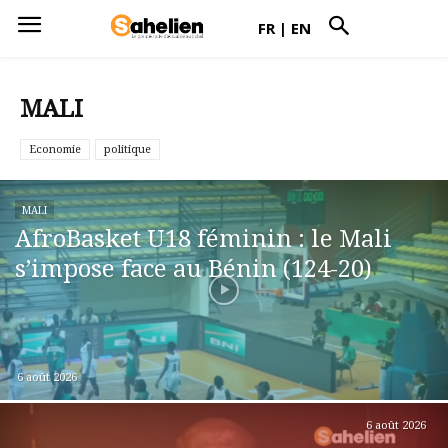
FR
|
EN
MALI
Economie
politique
MALI
AfroBasket U18 féminin : le Mali
s’impose face au Bénin (124-20)
6 août 2026
6 août 2026