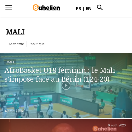
FR
|
EN
MALI
Economie
politique
MALI
AfroBasket U18 féminin : le Mali
s’impose face au Bénin (124-20)
6 août 2026
6 août 2026