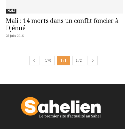
MALI
Mali : 14 morts dans un conflit foncier à
Djénné
25 juin 2016
170
171
172