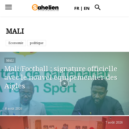
FR
|
EN
MALI
Economie
politique
MALI
Mali/Football : signature officielle
avec le nouvel équipementier des
Aigles
8 août 2026
7 août 2026